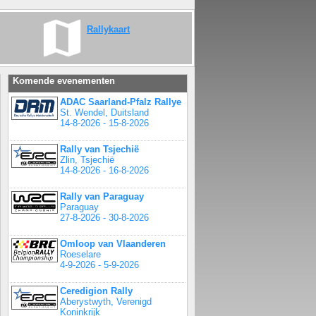
Rallykaart
Komende evenementen
ADAC Saarland-Pfalz Rallye
St. Wendel, Duitsland
14-8-2026 - 15-8-2026
Rally van Tsjechië
Zlin, Tsjechië
14-8-2026 - 16-8-2026
Rally van Paraguay
Paraguay
27-8-2026 - 30-8-2026
Omloop van Vlaanderen
Roeselare
4-9-2026 - 5-9-2026
Ceredigion Rally
Aberystwyth, Verenigd
Koninkrijk