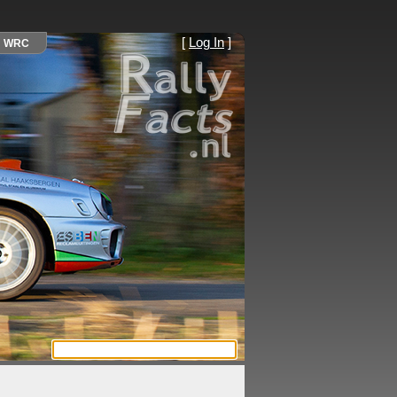
[
Log In
]