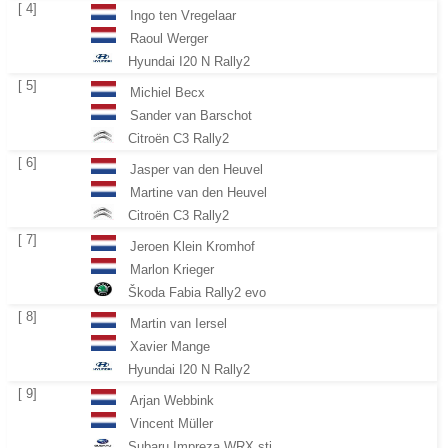
[ 4]
Ingo ten Vregelaar
Raoul Werger
Hyundai I20 N Rally2
[ 5]
Michiel Becx
Sander van Barschot
Citroën C3 Rally2
[ 6]
Jasper van den Heuvel
Martine van den Heuvel
Citroën C3 Rally2
[ 7]
Jeroen Klein Kromhof
Marlon Krieger
Škoda Fabia Rally2 evo
[ 8]
Martin van Iersel
Xavier Mange
Hyundai I20 N Rally2
[ 9]
Arjan Webbink
Vincent Müller
Subaru Impreza WRX sti