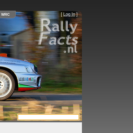
[
Log In
]