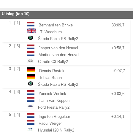
Uitslag (top 10)
1
[ 1]
Bernhard ten Brinke
33:09,7
T. Woodburn
Škoda Fabia RS Rally2
2
[ 6]
Jasper van den Heuvel
+0:58,7
Martine van den Heuvel
Citroën C3 Rally2
3
[ 2]
Dennis Rostek
+0:07,7
Tobias Braun
Škoda Fabia RS Rally2
4
[ 3]
Yannick Vrielink
+0:03,6
Harm van Koppen
Ford Fiesta Rally2
5
[ 4]
Ingo ten Vregelaar
+0:14,1
Raoul Werger
Hyundai I20 N Rally2