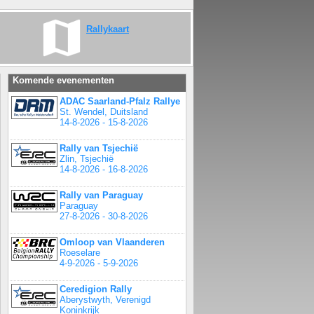
Rallykaart
Komende evenementen
ADAC Saarland-Pfalz Rallye
St. Wendel, Duitsland
14-8-2026 - 15-8-2026
Rally van Tsjechië
Zlin, Tsjechië
14-8-2026 - 16-8-2026
Rally van Paraguay
Paraguay
27-8-2026 - 30-8-2026
Omloop van Vlaanderen
Roeselare
4-9-2026 - 5-9-2026
Ceredigion Rally
Aberystwyth, Verenigd
Koninkrijk