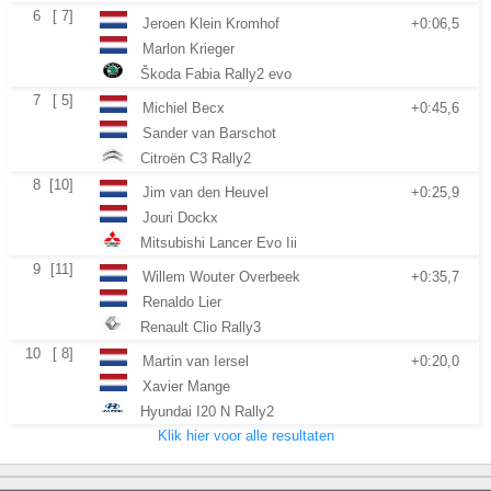
6
[ 7]
Jeroen Klein Kromhof
+0:06,5
Marlon Krieger
Škoda Fabia Rally2 evo
7
[ 5]
Michiel Becx
+0:45,6
Sander van Barschot
Citroën C3 Rally2
8
[10]
Jim van den Heuvel
+0:25,9
Jouri Dockx
Mitsubishi Lancer Evo Iii
9
[11]
Willem Wouter Overbeek
+0:35,7
Renaldo Lier
Renault Clio Rally3
10
[ 8]
Martin van Iersel
+0:20,0
Xavier Mange
Hyundai I20 N Rally2
Klik hier voor alle resultaten