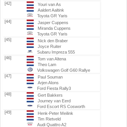
[42]
Youri van As
Aaldert Aaltink
Toyota GR Yaris
[44]
Jasper Cuppens
Miranda Cuppens
Toyota GR Yaris
[45]
Nick den Braber
Joyce Ruiter
Subaru Impreza 555
[46]
Tom van Altena
Theo Lam
Volkswagen Golf G60 Rallye
[47]
Paul Souman
Arjen Alons
Ford Fiesta Rally3
[48]
Gert Bakkers
Journey van Eerd
Ford Escort RS Cosworth
[49]
Henk-Peter Meilink
Tim Rietveld
Audi Quattro A2