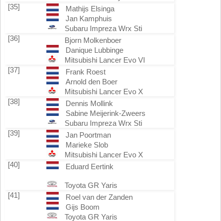
[35]
Mathijs Elsinga
Jan Kamphuis
Subaru Impreza Wrx Sti
[36]
Bjorn Molkenboer
Danique Lubbinge
Mitsubishi Lancer Evo VI
[37]
Frank Roest
Arnold den Boer
Mitsubishi Lancer Evo X
[38]
Dennis Mollink
Sabine Meijerink-Zweers
Subaru Impreza Wrx Sti
[39]
Jan Poortman
Marieke Slob
Mitsubishi Lancer Evo X
[40]
Eduard Eertink
Toyota GR Yaris
[41]
Roel van der Zanden
Gijs Boom
Toyota GR Yaris