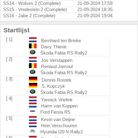
SS14 - Wolves 2 (Complete)
21-09-2024 17:59
SS15 - Vredestein 2 (Complete)
21-09-2024 18:35
SS16 - Jabe 2 (Complete)
21-09-2024 19:04
Startlijst
[ 1]
Bernhard ten Brinke
Davy Thierie
Škoda Fabia RS Rally2
[ 2]
Jos Verstappen
Renaud Jamoul
Škoda Fabia RS Rally2
[ 3]
Dennis Rostek
S. Kopczyk
Škoda Fabia RS Rally2
[ 4]
Yannick Vrielink
Harm van Koppen
Ford Fiesta R5
[ 5]
Kevin van Deijne
Hein Verschuuren
Hyundai I20 N Rally2
[ 6]