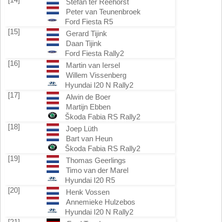
Stefan ter Reehorst
Peter van Teunenbroek
Ford Fiesta R5
[15]
Gerard Tijink
Daan Tijink
Ford Fiesta Rally2
[16]
Martin van Iersel
Willem Vissenberg
Hyundai I20 N Rally2
[17]
Alwin de Boer
Martijn Ebben
Škoda Fabia RS Rally2
[18]
Joep Lüth
Bart van Heun
Škoda Fabia RS Rally2
[19]
Thomas Geerlings
Timo van der Marel
Hyundai I20 R5
[20]
Henk Vossen
Annemieke Hulzebos
Hyundai I20 N Rally2
[21]