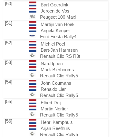
[50]
Bart Geerdink
Jeroen de Vos
Peugeot 106 Maxi
[51]
Martijn van Hoek
Angela Keuper
Ford Fiesta Rally4
[52]
Michiel Poel
Bart-Jan Harmsen
Renault Clio RS R3t
[53]
Nard Ippen
Mark Bierbooms
Renault Clio Rally5
[54]
John Coumans
Renaldo Lier
Renault Clio Rally5
[55]
Elbert Deij
Martin Nortier
Renault Clio Rally5
[56]
Henri Kamphuis
Arjan Reefhuis
Renault Clio Rally5