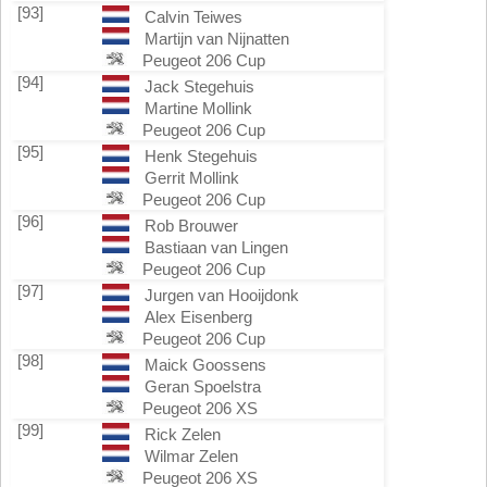
[93]
Calvin Teiwes
Martijn van Nijnatten
Peugeot 206 Cup
[94]
Jack Stegehuis
Martine Mollink
Peugeot 206 Cup
[95]
Henk Stegehuis
Gerrit Mollink
Peugeot 206 Cup
[96]
Rob Brouwer
Bastiaan van Lingen
Peugeot 206 Cup
[97]
Jurgen van Hooijdonk
Alex Eisenberg
Peugeot 206 Cup
[98]
Maick Goossens
Geran Spoelstra
Peugeot 206 XS
[99]
Rick Zelen
Wilmar Zelen
Peugeot 206 XS