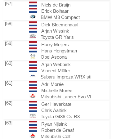
[57]
Niels de Bruijn
Erick Bolhaar
BMW M3 Compact
[58]
Dick Bloemendaal
Arjan Wissink
Toyota GR Yaris
[59]
Harry Meijers
Hans Hengstman
Opel Ascona
[60]
Arjan Webbink
Vincent Müller
Subaru Impreza WRX sti
[61]
Adri Morée
Michelle Morée
Mitsubishi Lancer Evo VI
[62]
Ger Haverkate
Chris Aaltink
Toyota Gt86 Cs-R3
[63]
Ryan Nijsink
Robert de Graaf
Mitsubishi Colt