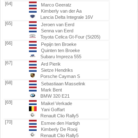
[64]
Marco Geeratz
Kimberly van der Aa
Lancia Delta Integrale 16V
[65]
Jeroen van Eerd
Senna van Eerd
Toyota Celica Gt-Four (St205)
[66]
Pepijn ten Broeke
Quinten ten Broeke
Subaru Impreza 555
[67]
Ard Pierik
Sietze Hendriks
Porsche Cayman S
[68]
Sebastiaan Masselink
Mark Bent
BMW 320 E21
[69]
Maikel Verkade
Yani Goffart
Renault Clio Rally5
[70]
Esmee den Hartigh
Kimberly De Rooij
Renault Clio Rally5