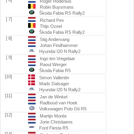
Roger Hodenius
Robin Buysmans
Škoda Fabia RS Rally2
[ 7]
Richard Pex
Thijs Ozeel
Škoda Fabia RS Rally2
[ 8]
Stig Andervang
Johan Findhammer
Hyundai I20 N Rally2
[ 9]
Ingo ten Vregelaar
Raoul Werger
Škoda Fabia R5
[10]
Simon Vallentin
Mads Dalsager
Hyundai I20 N Rally2
[11]
Jan de Winkel
Radboud van Hoek
Volkswagen Polo Gti R5
[12]
Martijn Morée
Jorie Christiaens
Ford Fiesta R5
[14]