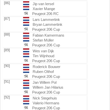
[86]
Jip van Iersel
Xavier Mange
Peugeot 206 RC
[87]
Lars Lammertink
Bryan Lammertink
Peugeot 206 Cup
[88]
Fabian Kamermans
Stefan Müller
Peugeot 206 Cup
[89]
Wes van Dijk
Tim Wijnhoud
Peugeot 206 Cup
[90]
Roderick Bouwer
Ruben Olthof
Peugeot 206 Cup
[91]
Jan Willem Pol
Willem Jan Hilarius
Peugeot 206 Cup
[92]
Nick Stegehuis
Valerio Hermans
Peugeot 206 Cup