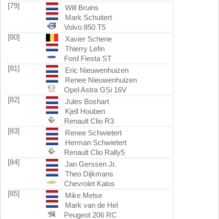
[79]
Will Bruins
Mark Schuitert
Volvo 850 T5
[80]
Xavier Schene
Thierry Lefin
Ford Fiesta ST
[81]
Eric Nieuwenhuizen
Renee Nieuwenhuizen
Opel Astra GSi 16V
[82]
Jules Boshart
Kjell Houben
Renault Clio R3
[83]
Renee Schwietert
Herman Schwietert
Renault Clio Rally5
[84]
Jan Gerssen Jr.
Theo Dijkmans
Chevrolet Kalos
[85]
Mike Melse
Mark van de Hel
Peugeot 206 RC