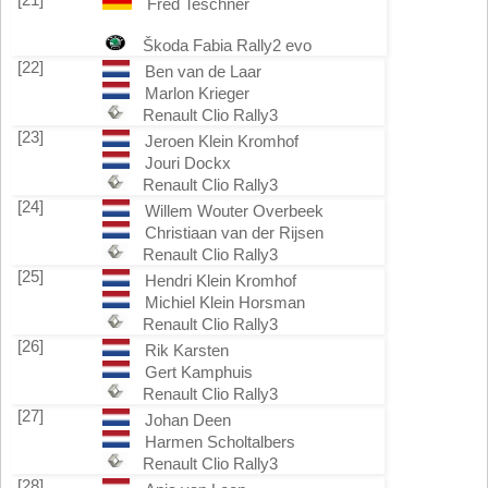
Fred Teschner
Škoda Fabia Rally2 evo
[22]
Ben van de Laar
Marlon Krieger
Renault Clio Rally3
[23]
Jeroen Klein Kromhof
Jouri Dockx
Renault Clio Rally3
[24]
Willem Wouter Overbeek
Christiaan van der Rijsen
Renault Clio Rally3
[25]
Hendri Klein Kromhof
Michiel Klein Horsman
Renault Clio Rally3
[26]
Rik Karsten
Gert Kamphuis
Renault Clio Rally3
[27]
Johan Deen
Harmen Scholtalbers
Renault Clio Rally3
[28]