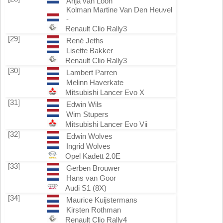
Anja van Loon
Kolman Martine Van Den Heuvel
-
Renault Clio Rally3
[29]
René Jeths
Lisette Bakker
Renault Clio Rally3
[30]
Lambert Parren
Melinn Haverkate
Mitsubishi Lancer Evo X
[31]
Edwin Wils
Wim Stupers
Mitsubishi Lancer Evo Vii
[32]
Edwin Wolves
Ingrid Wolves
Opel Kadett 2.0E
[33]
Gerben Brouwer
Hans van Goor
Audi S1 (8X)
[34]
Maurice Kuijstermans
Kirsten Rothman
Renault Clio Rally4