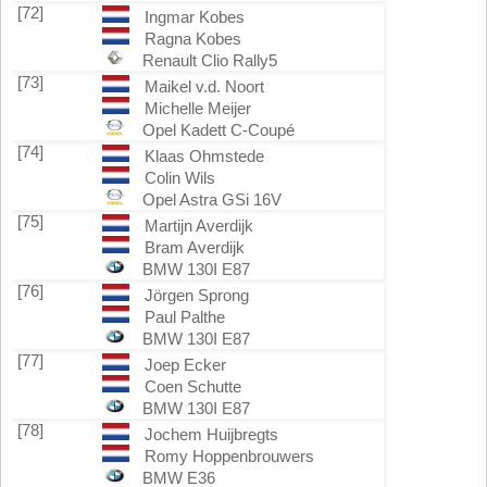
[72]
Ingmar Kobes
Ragna Kobes
Renault Clio Rally5
[73]
Maikel v.d. Noort
Michelle Meijer
Opel Kadett C-Coupé
[74]
Klaas Ohmstede
Colin Wils
Opel Astra GSi 16V
[75]
Martijn Averdijk
Bram Averdijk
BMW 130I E87
[76]
Jörgen Sprong
Paul Palthe
BMW 130I E87
[77]
Joep Ecker
Coen Schutte
BMW 130I E87
[78]
Jochem Huijbregts
Romy Hoppenbrouwers
BMW E36