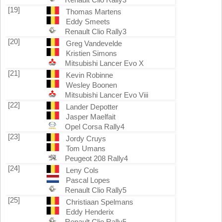
[19]
Thomas Martens
Eddy Smeets
Renault Clio Rally3
[20]
Greg Vandevelde
Kristien Simons
Mitsubishi Lancer Evo X
[21]
Kevin Robinne
Wesley Boonen
Mitsubishi Lancer Evo Viii
[22]
Lander Depotter
Jasper Maelfait
Opel Corsa Rally4
[23]
Jordy Cruys
Tom Umans
Peugeot 208 Rally4
[24]
Leny Cols
Pascal Lopes
Renault Clio Rally5
[25]
Christiaan Spelmans
Eddy Henderix
Renault Clio Rally5