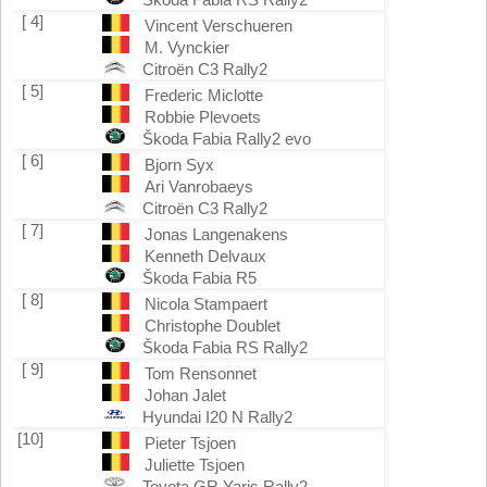
[ 4]
Vincent Verschueren
M. Vynckier
Citroën C3 Rally2
[ 5]
Frederic Miclotte
Robbie Plevoets
Škoda Fabia Rally2 evo
[ 6]
Bjorn Syx
Ari Vanrobaeys
Citroën C3 Rally2
[ 7]
Jonas Langenakens
Kenneth Delvaux
Škoda Fabia R5
[ 8]
Nicola Stampaert
Christophe Doublet
Škoda Fabia RS Rally2
[ 9]
Tom Rensonnet
Johan Jalet
Hyundai I20 N Rally2
[10]
Pieter Tsjoen
Juliette Tsjoen
Toyota GR Yaris Rally2