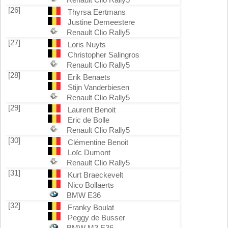
[26]
Thyrsa Eertmans
Justine Demeestere
Renault Clio Rally5
[27]
Loris Nuyts
Christopher Salingros
Renault Clio Rally5
[28]
Erik Benaets
Stijn Vanderbiesen
Renault Clio Rally5
[29]
Laurent Benoit
Eric de Bolle
Renault Clio Rally5
[30]
Clémentine Benoit
Loïc Dumont
Renault Clio Rally5
[31]
Kurt Braeckevelt
Nico Bollaerts
BMW E36
[32]
Franky Boulat
Peggy de Busser
BMW M3 E36