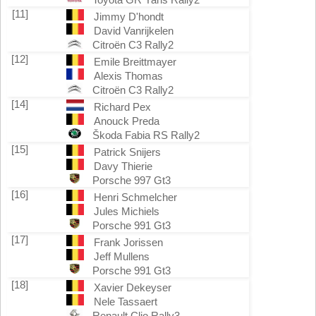
[11]
Jimmy D'hondt
David Vanrijkelen
Citroën C3 Rally2
[12]
Emile Breittmayer
Alexis Thomas
Citroën C3 Rally2
[14]
Richard Pex
Anouck Preda
Škoda Fabia RS Rally2
[15]
Patrick Snijers
Davy Thierie
Porsche 997 Gt3
[16]
Henri Schmelcher
Jules Michiels
Porsche 991 Gt3
[17]
Frank Jorissen
Jeff Mullens
Porsche 991 Gt3
[18]
Xavier Dekeyser
Nele Tassaert
Renault Clio Rally3