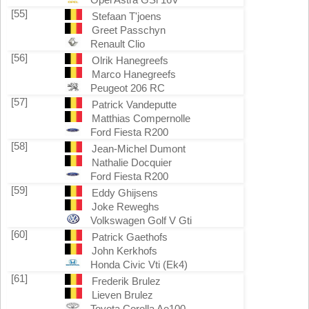
[55]
Stefaan T'joens
Greet Passchyn
Renault Clio
[56]
Olrik Hanegreefs
Marco Hanegreefs
Peugeot 206 RC
[57]
Patrick Vandeputte
Matthias Compernolle
Ford Fiesta R200
[58]
Jean-Michel Dumont
Nathalie Docquier
Ford Fiesta R200
[59]
Eddy Ghijsens
Joke Reweghs
Volkswagen Golf V Gti
[60]
Patrick Gaethofs
John Kerkhofs
Honda Civic Vti (Ek4)
[61]
Frederik Brulez
Lieven Brulez
Toyota Corolla Ae100