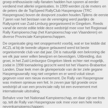
groep enthousiaste rally-fanaten hadden hun sporen al eerder
verdiend met allerlei organisaties. In 1999 werden zij de meters en
de peters die de TopSpeed RallyClub Haspengouw (TRC
Haspengouw) boven de doopvont zouden houden.Tijdens de eerst
7 jaren van het bestaan van de vereniging werd jaarlijks de
Rallysprint van Zuid-Limburg georganiseerd in Gingelom. Reeds
vanaf de eerste editie telde deze wedstrijd mee voor het Regionaal
Rally Kampioenschap (het Kampioenschap van Vlaanderen) en
diverse Provinciale Kampioenschappen.
De organisatie ging niet onopgemerkt voorbij, wat er toe leidde dat
ACZL al bij de tweede uitgave gelauwerd werd tot beste
organiserende club van dat jaar. Dit is natuurlijk een bekroning die
we elk jaar weer willen bewijzen en bevestigen. Uitbreiding, dus
groei, in het Zuid-Limburgse Gingelom bleek echter niet mogelijk,
zodat in 1998 toenadering gezocht werd tot het Vlaams-Brabantse
Landen. Daar leek men de glorieperiode van de ter ziele gegane
Haspengouwrally nog niet vergeten en er werd voluit steun
gegeven voor een nieuw evenement. De Rally van Haspengouw
was meteen opnieuw een feit. In zeven jaar tijd groeide onze
wedstrijd uit van een provinciale rally tot een evenement met
internationale uitstraling.
Behalve voor het Nationaal Kampioenschap, en daar zijn we trots
op, telt de Rally van Haspengouw ook mee voor een hele reeks
nevenkampioenschappen: