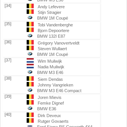
[34]
Andy Lefevere
Stijn Stragier
BMW 1M Coupé
[35]
Tobi Vandenberghe
Bjorn Depoortere
BMW 132I E87
[36]
Grégory Vanovertveldt
Steven Wullaert
BMW 1M Coupé
[37]
Wim Muilwijk
Nadia Muilwijk
BMW M3 E46
[38]
Siem Dendas
Johnny Vangrieken
BMW M3 E46 Compact
[39]
Joren Mievis
Femke Dignef
BMW E36
[40]
Dirk Deveux
Rutger Govaerts
Ford Sierra RS Cosworth 4X4