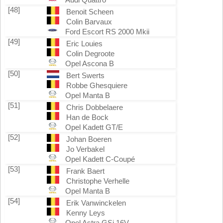
[48]
Benoit Scheen
Colin Barvaux
Ford Escort RS 2000 Mkii
[49]
Eric Louies
Colin Degroote
Opel Ascona B
[50]
Bert Swerts
Robbe Ghesquiere
Opel Manta B
[51]
Chris Dobbelaere
Han de Bock
Opel Kadett GT/E
[52]
Johan Boeren
Jo Verbakel
Opel Kadett C-Coupé
[53]
Frank Baert
Christophe Verhelle
Opel Manta B
[54]
Erik Vanwinckelen
Kenny Leys
Opel Astra GSi 16V