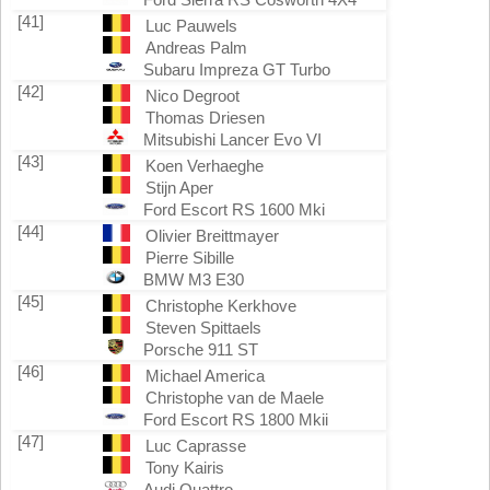
[41]
Luc Pauwels
Andreas Palm
Subaru Impreza GT Turbo
[42]
Nico Degroot
Thomas Driesen
Mitsubishi Lancer Evo VI
[43]
Koen Verhaeghe
Stijn Aper
Ford Escort RS 1600 Mki
[44]
Olivier Breittmayer
Pierre Sibille
BMW M3 E30
[45]
Christophe Kerkhove
Steven Spittaels
Porsche 911 ST
[46]
Michael America
Christophe van de Maele
Ford Escort RS 1800 Mkii
[47]
Luc Caprasse
Tony Kairis
Audi Quattro