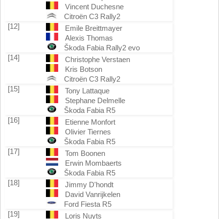
Vincent Duchesne
Citroën C3 Rally2
[12]
Emile Breittmayer
Alexis Thomas
Škoda Fabia Rally2 evo
[14]
Christophe Verstaen
Kris Botson
Citroën C3 Rally2
[15]
Tony Lattaque
Stephane Delmelle
Škoda Fabia R5
[16]
Etienne Monfort
Olivier Tiernes
Škoda Fabia R5
[17]
Tom Boonen
Erwin Mombaerts
Škoda Fabia R5
[18]
Jimmy D'hondt
David Vanrijkelen
Ford Fiesta R5
[19]
Loris Nuyts