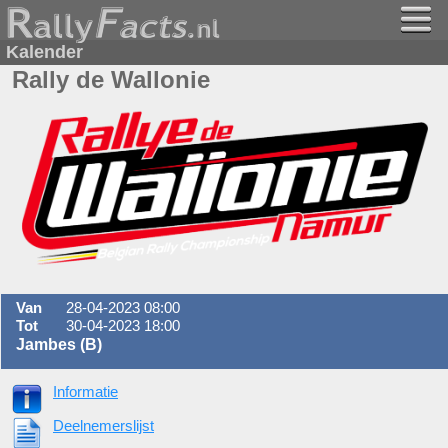
Kalender
Rally de Wallonie
Van
28-04-2023 08:00
Tot
30-04-2023 18:00
Jambes (B)
Informatie
Deelnemerslijst