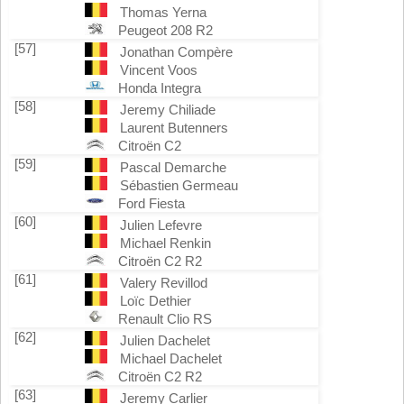
Thomas Yerna
Peugeot 208 R2
[57]
Jonathan Compère
Vincent Voos
Honda Integra
[58]
Jeremy Chiliade
Laurent Butenners
Citroën C2
[59]
Pascal Demarche
Sébastien Germeau
Ford Fiesta
[60]
Julien Lefevre
Michael Renkin
Citroën C2 R2
[61]
Valery Revillod
Loïc Dethier
Renault Clio RS
[62]
Julien Dachelet
Michael Dachelet
Citroën C2 R2
[63]
Jeremy Carlier