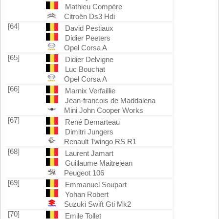
Mathieu Compère
Citroën Ds3 Hdi
[64]
David Pestiaux
Didier Peeters
Opel Corsa A
[65]
Didier Delvigne
Luc Bouchat
Opel Corsa A
[66]
Marnix Verfaillie
Jean-francois de Maddalena
Mini John Cooper Works
[67]
René Demarteau
Dimitri Jungers
Renault Twingo RS R1
[68]
Laurent Jamart
Guillaume Maitrejean
Peugeot 106
[69]
Emmanuel Soupart
Yohan Robert
Suzuki Swift Gti Mk2
[70]
Emile Tollet