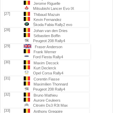
Jerome Riguelle
Mitsubishi Lancer Evo IX
[27]
Thibaud Mazuin
Kevin Fernandez
Škoda Fabia Rally2 evo
[28]
Johan van den Dries
Sébastien Boffin
Peugeot 208 Rally4
[29]
Fraser Anderson
Frank Werner
Ford Fiesta Rally4
[30]
Maxim Decock
Kurt Declerck
Opel Corsa Rally4
[31]
Corentin Fiasse
Maximilien Thonnard
Peugeot 208 Rally4
[32]
Bruno Mathieu
Aurore Ceuleers
Citroën Ds3 R3t Max
[33]
Anthony Gregoire