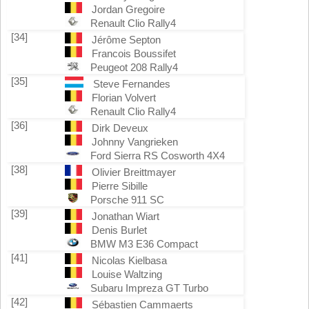
Jordan Gregoire
Renault Clio Rally4
[34]
Jérôme Septon
Francois Boussifet
Peugeot 208 Rally4
[35]
Steve Fernandes
Florian Volvert
Renault Clio Rally4
[36]
Dirk Deveux
Johnny Vangrieken
Ford Sierra RS Cosworth 4X4
[38]
Olivier Breittmayer
Pierre Sibille
Porsche 911 SC
[39]
Jonathan Wiart
Denis Burlet
BMW M3 E36 Compact
[41]
Nicolas Kielbasa
Louise Waltzing
Subaru Impreza GT Turbo
[42]
Sébastien Cammaerts