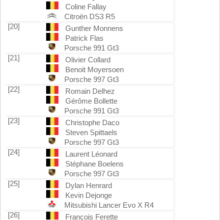
Coline Fallay
Citroën DS3 R5
[20]
Gunther Monnens
Patrick Flas
Porsche 991 Gt3
[21]
Olivier Collard
Benoit Moyersoen
Porsche 997 Gt3
[22]
Romain Delhez
Gérôme Bollette
Porsche 991 Gt3
[23]
Christophe Daco
Steven Spittaels
Porsche 997 Gt3
[24]
Laurent Léonard
Stéphane Boelens
Porsche 997 Gt3
[25]
Dylan Henrard
Kevin Dejonge
Mitsubishi Lancer Evo X R4
[26]
François Ferette