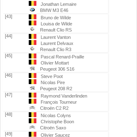
Jonathan Lemaire
BMW M3 E46
[43]
Bruno de Wilde
Louisa de Wilde
Renault Clio RS
[44]
Laurent Vanton
Laurent Delvaux
Renault Clio R3
[45]
Pascal Renard-Praille
Olivier Mottart
Peugeot 306 S16
[46]
Steve Poot
Nicolas Pire
Peugeot 208 R2
[47]
Raymond Vanderlinden
François Tourneur
Citroën C2 R2
[48]
Nicolas Colyns
Christophe Boon
Citroën Saxo
[49]
Olivier Saucez