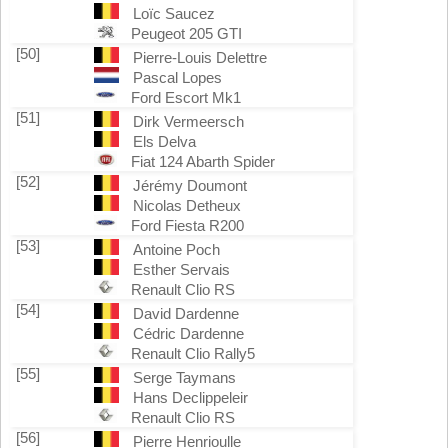
Loïc Saucez
Peugeot 205 GTI
[50]
Pierre-Louis Delettre
Pascal Lopes
Ford Escort Mk1
[51]
Dirk Vermeersch
Els Delva
Fiat 124 Abarth Spider
[52]
Jérémy Doumont
Nicolas Detheux
Ford Fiesta R200
[53]
Antoine Poch
Esther Servais
Renault Clio RS
[54]
David Dardenne
Cédric Dardenne
Renault Clio Rally5
[55]
Serge Taymans
Hans Declippeleir
Renault Clio RS
[56]
Pierre Henrioulle