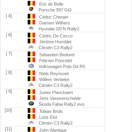
Eric de Bolle
Porsche 997 Gt3
[ 4]
Cédric Cherain
Damien Withers
Hyundai I20 N Rally2
[ 6]
Cédric De Cecco
Jérôme Humblet
Citroën C3 Rally2
[ 7]
Sébastien Bedoret
Félicien Poncelet
Volkswagen Polo Gti R5
[ 8]
Niels Reynvoet
Willem Verbeke
Citroën C3 Rally2
[ 9]
Junior Planckaert
Jens Vanoverschelde
Škoda Fabia Rally2 evo
[10]
Tobias Brüls
Loris Elst
Citroën C3 Rally2
[11]
John Wartique