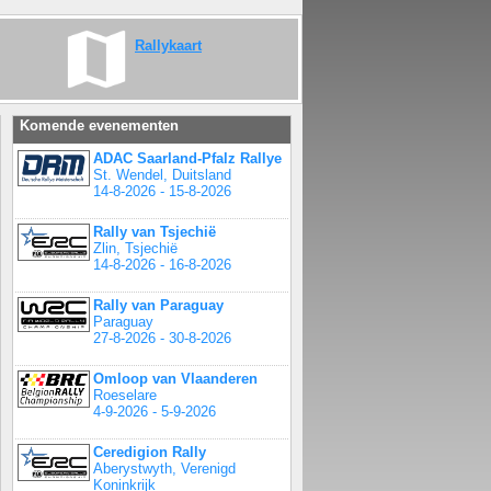
Rallykaart
Komende evenementen
ADAC Saarland-Pfalz Rallye
St. Wendel, Duitsland
14-8-2026 - 15-8-2026
Rally van Tsjechië
Zlin, Tsjechië
14-8-2026 - 16-8-2026
Rally van Paraguay
Paraguay
27-8-2026 - 30-8-2026
Omloop van Vlaanderen
Roeselare
4-9-2026 - 5-9-2026
Ceredigion Rally
Aberystwyth, Verenigd
Koninkrijk