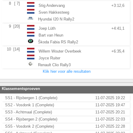
8
[ 7]
Stig Andervang
+3:12,6
Sven Hakkesteeg
Hyundai I20 N Rally2
9
[20]
Joep Lüth
+4:41,1
Bart van Heun
Škoda Fabia RS Rally2
10
[14]
Willem Wouter Overbeek
+6:35,4
Joyce Ruiter
Renault Clio Rally3
Klik hier voor alle resultaten
Klassementsproeven
SS1 - Rijsbergen 1 (Complete)
11-07-2025 19:22
SS2 - Vosdonk 1 (Complete)
11-07-2025 19:47
SS3 - Achtmaal (Complete)
11-07-2025 20:21
SS4 - Rijsbergen 2 (Complete)
11-07-2025 22:03
SS5 - Vosdonk 2 (Complete)
11-07-2025 22:28