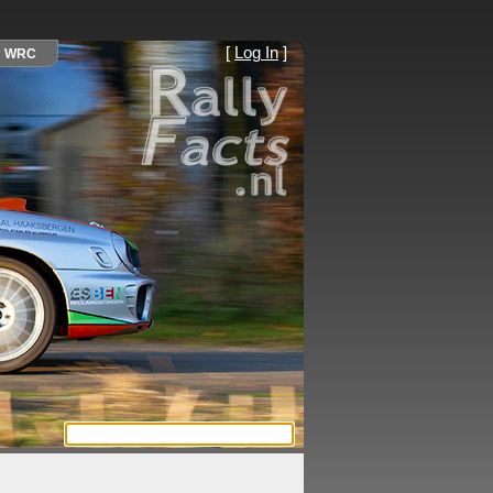
[
Log In
]