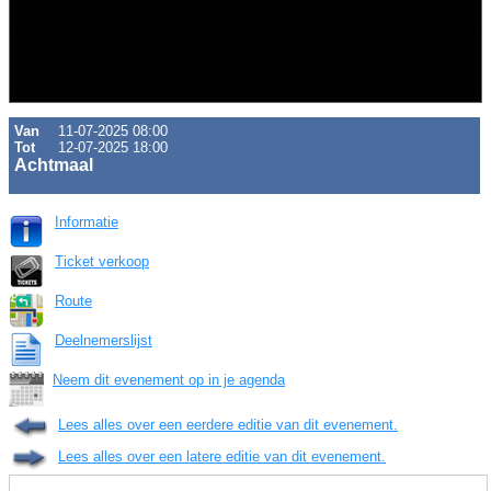
Van
11-07-2025 08:00
Tot
12-07-2025 18:00
Achtmaal
Informatie
Ticket verkoop
Route
Deelnemerslijst
Neem dit evenement op in je agenda
Lees alles over een eerdere editie van dit evenement.
Lees alles over een latere editie van dit evenement.