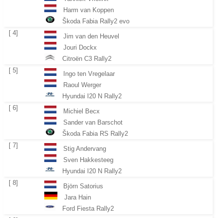
Harm van Koppen
Škoda Fabia Rally2 evo
[ 4]
Jim van den Heuvel
Jouri Dockx
Citroën C3 Rally2
[ 5]
Ingo ten Vregelaar
Raoul Werger
Hyundai I20 N Rally2
[ 6]
Michiel Becx
Sander van Barschot
Škoda Fabia RS Rally2
[ 7]
Stig Andervang
Sven Hakkesteeg
Hyundai I20 N Rally2
[ 8]
Björn Satorius
Jara Hain
Ford Fiesta Rally2