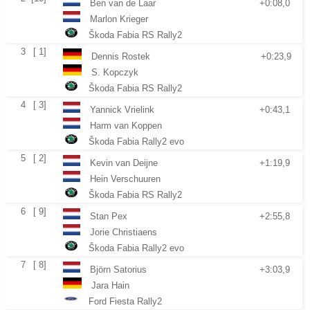
Ben van de Laar
+0:08,0
Marlon Krieger
Škoda Fabia RS Rally2
3
[ 1]
Dennis Rostek
+0:23,9
S. Kopczyk
Škoda Fabia RS Rally2
4
[ 3]
Yannick Vrielink
+0:43,1
Harm van Koppen
Škoda Fabia Rally2 evo
5
[ 2]
Kevin van Deijne
+1:19,9
Hein Verschuuren
Škoda Fabia RS Rally2
6
[ 9]
Stan Pex
+2:55,8
Jorie Christiaens
Škoda Fabia Rally2 evo
7
[ 8]
Björn Satorius
+3:03,9
Jara Hain
Ford Fiesta Rally2