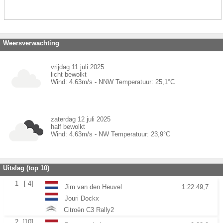
Weersverwachting
vrijdag 11 juli 2025
licht bewolkt
Wind:
4.63
m/s -
NNW
Temperatuur:
25,1
°C
zaterdag 12 juli 2025
half bewolkt
Wind:
4.63
m/s -
NW
Temperatuur:
23,9
°C
Uitslag (top 10)
1
[ 4]
Jim van den Heuvel
1:22:49,7
Jouri Dockx
Citroën C3 Rally2
2
[10]