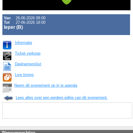
Van
26-06-2026 08:00
Tot
27-06-2026 18:00
Ieper (B)
Informatie
Ticket verkoop
Deelnemerslijst
Live timing
Neem dit evenement op in je agenda
Lees alles over een eerdere editie van dit evenement.
Weersverwachting