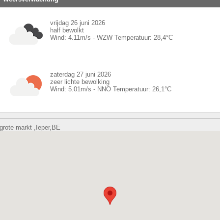
vrijdag 26 juni 2026
half bewolkt
Wind:
4.11
m/s -
WZW
Temperatuur:
28,4
°C
zaterdag 27 juni 2026
zeer lichte bewolking
Wind:
5.01
m/s -
NNO
Temperatuur:
26,1
°C
grote markt ,Ieper,BE