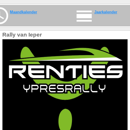
Maandkalender
Jaarkalender
Rally van Ieper