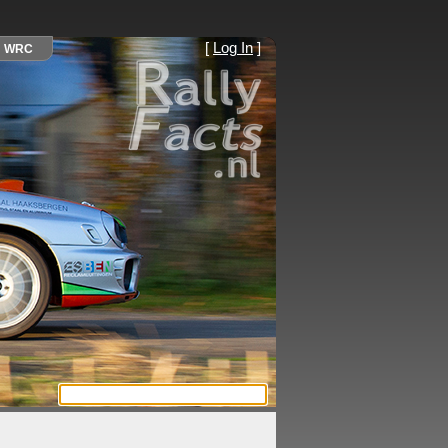
[
Log In
]