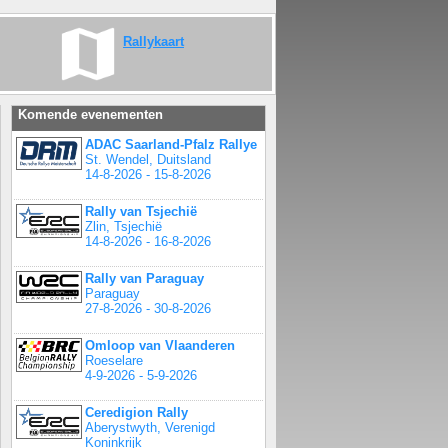
Rallykaart
Komende evenementen
ADAC Saarland-Pfalz Rallye
St. Wendel, Duitsland
14-8-2026 - 15-8-2026
Rally van Tsjechië
Zlin, Tsjechië
14-8-2026 - 16-8-2026
Rally van Paraguay
Paraguay
27-8-2026 - 30-8-2026
Omloop van Vlaanderen
Roeselare
4-9-2026 - 5-9-2026
Ceredigion Rally
Aberystwyth, Verenigd
Koninkrijk