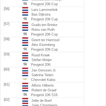
Peugeot 206 Cup
[56]
Lars Lammertink
Bas Dijkstra
Peugeot 206 Cup
[57]
Guido ten Brinke
Ranu van Ruth
Peugeot 206 Cup
[58]
Geert ter Harmsel
Alex Eisenberg
Peugeot 206 Cup
[59]
Ruud Kraak
Stefan Meijer
Peugeot 206
[60]
Jan Gerssen Jr.
Sabrina Tielen
Chevrolet Kalos
[61]
Alfons Hilberts
Robert de Graaf
Peugeot 106 S16
[62]
Jelte de Boef
Jorie Christiaens