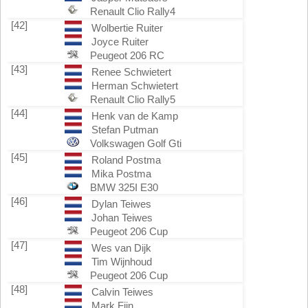
Renault Clio Rally4
[42]
Wolbertie Ruiter
Joyce Ruiter
Peugeot 206 RC
[43]
Renee Schwietert
Herman Schwietert
Renault Clio Rally5
[44]
Henk van de Kamp
Stefan Putman
Volkswagen Golf Gti
[45]
Roland Postma
Mika Postma
BMW 325I E30
[46]
Dylan Teiwes
Johan Teiwes
Peugeot 206 Cup
[47]
Wes van Dijk
Tim Wijnhoud
Peugeot 206 Cup
[48]
Calvin Teiwes
Mark Fijn