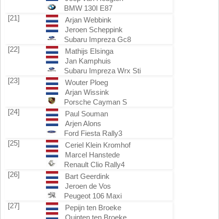
BMW 130I E87
[21]
Arjan Webbink
Jeroen Scheppink
Subaru Impreza Gc8
[22]
Mathijs Elsinga
Jan Kamphuis
Subaru Impreza Wrx Sti
[23]
Wouter Ploeg
Arjan Wissink
Porsche Cayman S
[24]
Paul Souman
Arjen Alons
Ford Fiesta Rally3
[25]
Ceriel Klein Kromhof
Marcel Hanstede
Renault Clio Rally4
[26]
Bart Geerdink
Jeroen de Vos
Peugeot 106 Maxi
[27]
Pepijn ten Broeke
Quinten ten Broeke