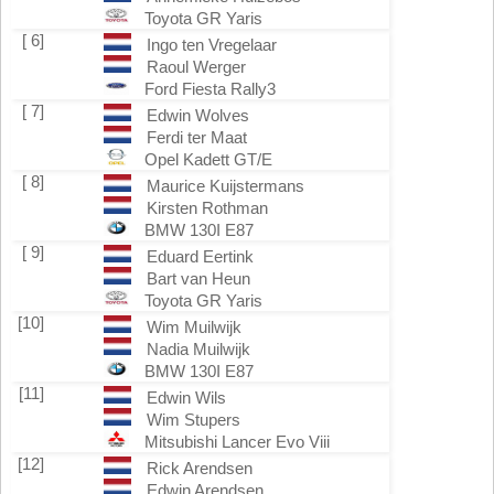
Toyota GR Yaris
[ 6]
Ingo ten Vregelaar
Raoul Werger
Ford Fiesta Rally3
[ 7]
Edwin Wolves
Ferdi ter Maat
Opel Kadett GT/E
[ 8]
Maurice Kuijstermans
Kirsten Rothman
BMW 130I E87
[ 9]
Eduard Eertink
Bart van Heun
Toyota GR Yaris
[10]
Wim Muilwijk
Nadia Muilwijk
BMW 130I E87
[11]
Edwin Wils
Wim Stupers
Mitsubishi Lancer Evo Viii
[12]
Rick Arendsen
Edwin Arendsen