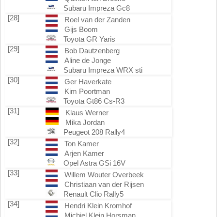
Subaru Impreza Gc8
[28]
Roel van der Zanden
Gijs Boom
Toyota GR Yaris
[29]
Bob Dautzenberg
Aline de Jonge
Subaru Impreza WRX sti
[30]
Ger Haverkate
Kim Poortman
Toyota Gt86 Cs-R3
[31]
Klaus Werner
Mika Jordan
Peugeot 208 Rally4
[32]
Ton Kamer
Arjen Kamer
Opel Astra GSi 16V
[33]
Willem Wouter Overbeek
Christiaan van der Rijsen
Renault Clio Rally5
[34]
Hendri Klein Kromhof
Michiel Klein Horsman