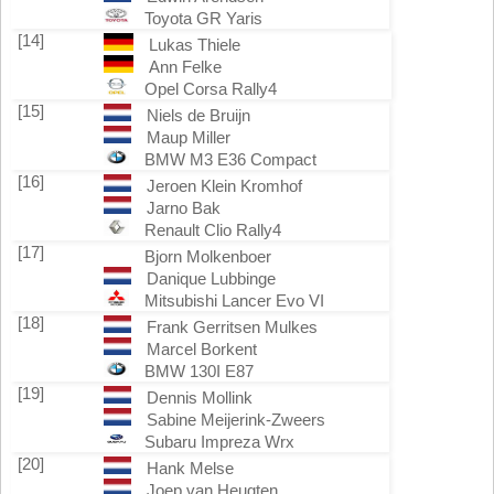
Toyota GR Yaris
[14]
Lukas Thiele
Ann Felke
Opel Corsa Rally4
[15]
Niels de Bruijn
Maup Miller
BMW M3 E36 Compact
[16]
Jeroen Klein Kromhof
Jarno Bak
Renault Clio Rally4
[17]
Bjorn Molkenboer
Danique Lubbinge
Mitsubishi Lancer Evo VI
[18]
Frank Gerritsen Mulkes
Marcel Borkent
BMW 130I E87
[19]
Dennis Mollink
Sabine Meijerink-Zweers
Subaru Impreza Wrx
[20]
Hank Melse
Joep van Heugten