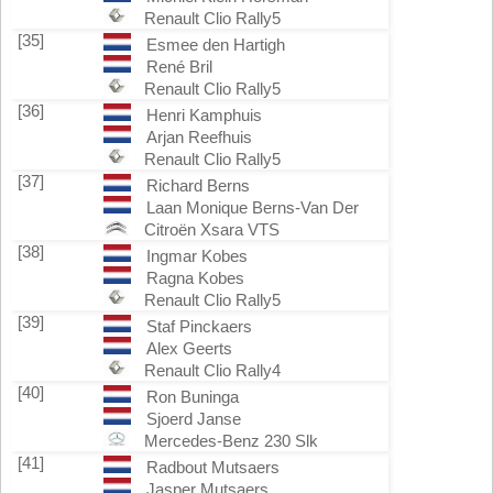
Renault Clio Rally5
[35]
Esmee den Hartigh
René Bril
Renault Clio Rally5
[36]
Henri Kamphuis
Arjan Reefhuis
Renault Clio Rally5
[37]
Richard Berns
Laan Monique Berns-Van Der
Citroën Xsara VTS
[38]
Ingmar Kobes
Ragna Kobes
Renault Clio Rally5
[39]
Staf Pinckaers
Alex Geerts
Renault Clio Rally4
[40]
Ron Buninga
Sjoerd Janse
Mercedes-Benz 230 Slk
[41]
Radbout Mutsaers
Jasper Mutsaers