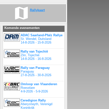
Rallykaart
Komende evenementen
ADAC Saarland-Pfalz Rallye
St. Wendel, Duitsland
14-8-2026 - 15-8-2026
Rally van Tsjechië
Zlin, Tsjechië
14-8-2026 - 16-8-2026
Rally van Paraguay
Paraguay
27-8-2026 - 30-8-2026
Omloop van Vlaanderen
Roeselare
4-9-2026 - 5-9-2026
Ceredigion Rally
Aberystwyth, Verenigd
Koninkrijk