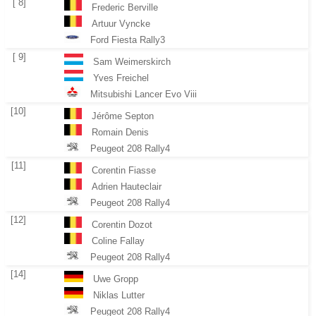
[ 8]
Frederic Berville
Artuur Vyncke
Ford Fiesta Rally3
[ 9]
Sam Weimerskirch
Yves Freichel
Mitsubishi Lancer Evo Viii
[10]
Jérôme Septon
Romain Denis
Peugeot 208 Rally4
[11]
Corentin Fiasse
Adrien Hauteclair
Peugeot 208 Rally4
[12]
Corentin Dozot
Coline Fallay
Peugeot 208 Rally4
[14]
Uwe Gropp
Niklas Lutter
Peugeot 208 Rally4