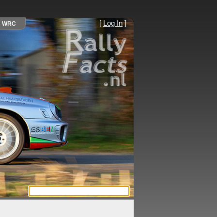
[
Log In
]