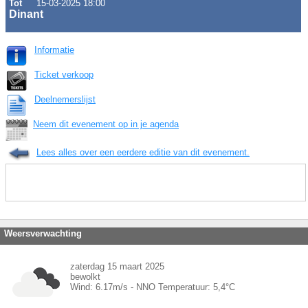
Tot
15-03-2025 18:00
Dinant
Informatie
Ticket verkoop
Deelnemerslijst
Neem dit evenement op in je agenda
Lees alles over een eerdere editie van dit evenement.
Weersverwachting
zaterdag 15 maart 2025
bewolkt
Wind:
6.17
m/s -
NNO
Temperatuur:
5,4
°C