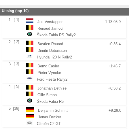
Uitslag (top 10)
1
[ 1]
Jos Verstappen
1:13:05,9
Renaud Jamoul
Škoda Fabia RS Rally2
2
[ 2]
Bastien Rouard
+0:35,4
Dimitri Debuisson
Hyundai I20 N Rally2
3
[ 3]
Bernd Casier
+1:46,7
Pieter Vyncke
Ford Fiesta Rally2
4
[ 5]
Jonathan Dethise
+6:58,2
Gille Simon
Škoda Fabia R5
5
[39]
Benjamin Schmitt
+9:29,0
Jonas Decker
Citroën C2 GT