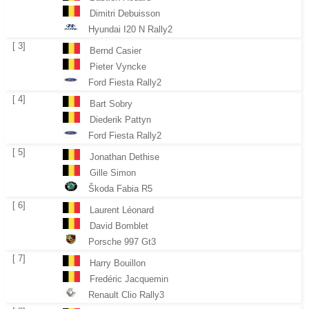
Dimitri Debuisson
Hyundai I20 N Rally2
[ 3]
Bernd Casier
Pieter Vyncke
Ford Fiesta Rally2
[ 4]
Bart Sobry
Diederik Pattyn
Ford Fiesta Rally2
[ 5]
Jonathan Dethise
Gille Simon
Škoda Fabia R5
[ 6]
Laurent Léonard
David Bomblet
Porsche 997 Gt3
[ 7]
Harry Bouillon
Fredéric Jacquemin
Renault Clio Rally3