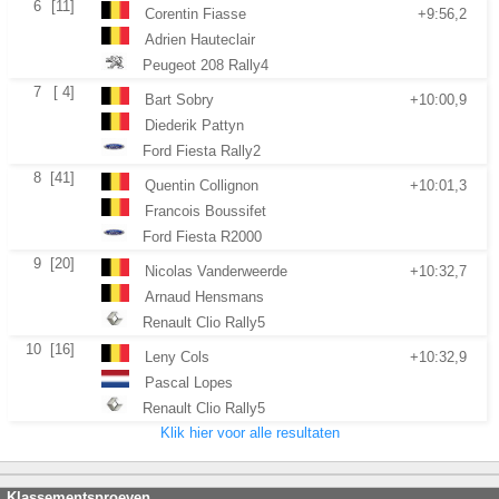
6
[11]
Corentin Fiasse
+9:56,2
Adrien Hauteclair
Peugeot 208 Rally4
7
[ 4]
Bart Sobry
+10:00,9
Diederik Pattyn
Ford Fiesta Rally2
8
[41]
Quentin Collignon
+10:01,3
Francois Boussifet
Ford Fiesta R2000
9
[20]
Nicolas Vanderweerde
+10:32,7
Arnaud Hensmans
Renault Clio Rally5
10
[16]
Leny Cols
+10:32,9
Pascal Lopes
Renault Clio Rally5
Klik hier voor alle resultaten
Klassementsproeven