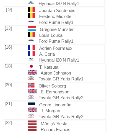
Hyundai I20 N Rally1
[ 9]
Jourdan Serderidis
Frederic Miclotte
Ford Puma Rally1
[13]
Gregoire Munster
Louis Louka
Ford Puma Rally1
[16]
Adrien Fourmaux
A. Coria
Hyundai I20 N Rally1
[18]
T. Katsuta
Aaron Johnston
Toyota GR Yaris Rally1
[20]
Oliver Solberg
E. Edmondson
Toyota GR Yaris Rally2
[21]
Georg Linnamäe
J. Morgan
Toyota GR Yaris Rally2
[22]
Mārtiņš Sesks
Renars Francis