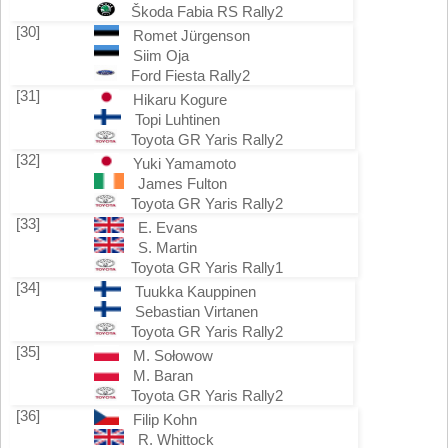
Škoda Fabia RS Rally2
[30]
Romet Jürgenson
Siim Oja
Ford Fiesta Rally2
[31]
Hikaru Kogure
Topi Luhtinen
Toyota GR Yaris Rally2
[32]
Yuki Yamamoto
James Fulton
Toyota GR Yaris Rally2
[33]
E. Evans
S. Martin
Toyota GR Yaris Rally1
[34]
Tuukka Kauppinen
Sebastian Virtanen
Toyota GR Yaris Rally2
[35]
M. Sołowow
M. Baran
Toyota GR Yaris Rally2
[36]
Filip Kohn
R. Whittock