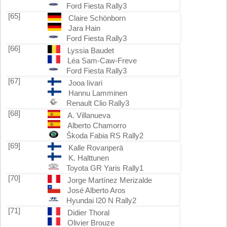
Ford Fiesta Rally3
[65]
Claire Schönborn
Jara Hain
Ford Fiesta Rally3
[66]
Lyssia Baudet
Léa Sam-Caw-Freve
Ford Fiesta Rally3
[67]
Jooa Iivari
Hannu Lamminen
Renault Clio Rally3
[68]
A. Villanueva
Alberto Chamorro
Škoda Fabia RS Rally2
[69]
Kalle Rovanperä
K. Halttunen
Toyota GR Yaris Rally1
[70]
Jorge Martínez Merizalde
José Alberto Aros
Hyundai I20 N Rally2
[71]
Didier Thoral
Olivier Brouze