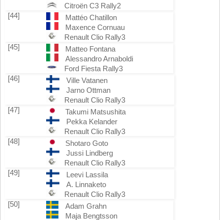
Citroën C3 Rally2
[44]
Mattéo Chatillon
Maxence Cornuau
Renault Clio Rally3
[45]
Matteo Fontana
Alessandro Arnaboldi
Ford Fiesta Rally3
[46]
Ville Vatanen
Jarno Ottman
Renault Clio Rally3
[47]
Takumi Matsushita
Pekka Kelander
Renault Clio Rally3
[48]
Shotaro Goto
Jussi Lindberg
Renault Clio Rally3
[49]
Leevi Lassila
A. Linnaketo
Renault Clio Rally3
[50]
Adam Grahn
Maja Bengtsson