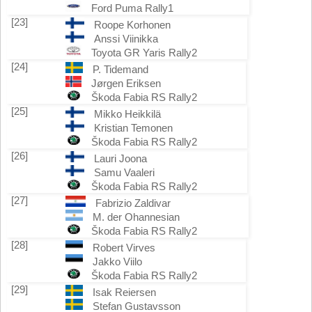
Ford Puma Rally1
[23]
Roope Korhonen
Anssi Viinikka
Toyota GR Yaris Rally2
[24]
P. Tidemand
Jørgen Eriksen
Škoda Fabia RS Rally2
[25]
Mikko Heikkilä
Kristian Temonen
Škoda Fabia RS Rally2
[26]
Lauri Joona
Samu Vaaleri
Škoda Fabia RS Rally2
[27]
Fabrizio Zaldivar
M. der Ohannesian
Škoda Fabia RS Rally2
[28]
Robert Virves
Jakko Viilo
Škoda Fabia RS Rally2
[29]
Isak Reiersen
Stefan Gustavsson