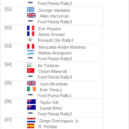
Ford Fiesta Rally3
[51]
George Vasilakis
Allan Harryman
Ford Fiesta Rally3
[52]
Eric Royère
Alexis Grenier
Renault Clio Rally3
[53]
Merizalde Andre Martinez
Matías Aranguren
Ford Fiesta Rally3
[54]
Ali Türkkan
Oytun Albayrak
Ford Fiesta Rally3
[55]
Josh Mcerlean
Eoin Treacy
Ford Puma Rally1
[56]
Taylor Gill
Daniel Brkic
Ford Fiesta Rally3
[57]
Diego Domínguez Jr.
R. Peñate