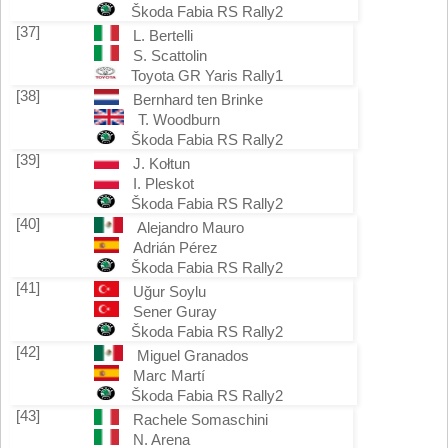
Škoda Fabia RS Rally2
[37]
L. Bertelli
S. Scattolin
Toyota GR Yaris Rally1
[38]
Bernhard ten Brinke
T. Woodburn
Škoda Fabia RS Rally2
[39]
J. Kołtun
I. Pleskot
Škoda Fabia RS Rally2
[40]
Alejandro Mauro
Adrián Pérez
Škoda Fabia RS Rally2
[41]
Uğur Soylu
Sener Guray
Škoda Fabia RS Rally2
[42]
Miguel Granados
Marc Martí
Škoda Fabia RS Rally2
[43]
Rachele Somaschini
N. Arena