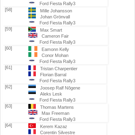
Ford Fiesta Rally3
[58]
Mille Johansson
Johan Grönvall
Ford Fiesta Rally3
[59]
Max Smart
Cameron Fair
Ford Fiesta Rally3
[60]
Eamonn Kelly
Conor Mohan
Ford Fiesta Rally3
[61]
Tristan Charpentier
Florian Barral
Ford Fiesta Rally3
[62]
Joosep Ralf Nõgene
Aleks Lesk
Ford Fiesta Rally3
[63]
Thomas Martens
Max Freeman
Ford Fiesta Rally3
[64]
Kerem Kazaz
Corentin Silvestre