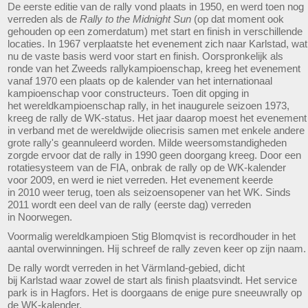
De eerste editie van de rally vond plaats in 1950, en werd toen nog
verreden als de
Rally to the Midnight Sun
(op dat moment ook
gehouden op een zomerdatum) met start en finish in verschillende
locaties. In 1967 verplaatste het evenement zich naar Karlstad, wat
nu de vaste basis werd voor start en finish. Oorspronkelijk als
ronde van het Zweeds rallykampioenschap, kreeg het evenement
vanaf 1970 een plaats op de kalender van het internationaal
kampioenschap voor constructeurs. Toen dit opging in
het wereldkampioenschap rally, in het inaugurele seizoen 1973,
kreeg de rally de WK-status. Het jaar daarop moest het evenement
in verband met de wereldwijde oliecrisis samen met enkele andere
grote rally's geannuleerd worden. Milde weersomstandigheden
zorgde ervoor dat de rally in 1990 geen doorgang kreeg. Door een
rotatiesysteem van de FIA, onbrak de rally op de WK-kalender
voor 2009, en werd ie niet verreden. Het evenement keerde
in 2010 weer terug, toen als seizoensopener van het WK. Sinds
2011 wordt een deel van de rally (eerste dag) verreden
in Noorwegen.
Voormalig wereldkampioen Stig Blomqvist is recordhouder in het
aantal overwinningen. Hij schreef de rally zeven keer op zijn naam.
De rally wordt verreden in het Värmland-gebied, dicht
bij Karlstad waar zowel de start als finish plaatsvindt. Het service
park is in Hagfors. Het is doorgaans de enige pure sneeuwrally op
de WK-kalender.