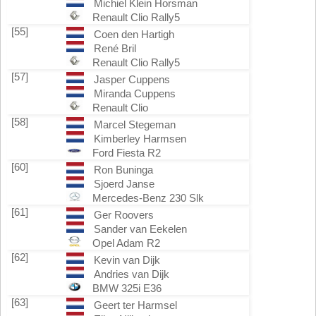
Michiel Klein Horsman
Renault Clio Rally5
[55]
Coen den Hartigh
René Bril
Renault Clio Rally5
[57]
Jasper Cuppens
Miranda Cuppens
Renault Clio
[58]
Marcel Stegeman
Kimberley Harmsen
Ford Fiesta R2
[60]
Ron Buninga
Sjoerd Janse
Mercedes-Benz 230 Slk
[61]
Ger Roovers
Sander van Eekelen
Opel Adam R2
[62]
Kevin van Dijk
Andries van Dijk
BMW 325i E36
[63]
Geert ter Harmsel