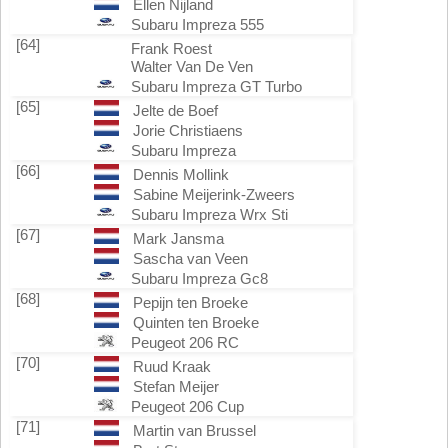
Ellen Nijland
Subaru Impreza 555
[64]
Frank Roest
Walter Van De Ven
Subaru Impreza GT Turbo
[65]
Jelte de Boef
Jorie Christiaens
Subaru Impreza
[66]
Dennis Mollink
Sabine Meijerink-Zweers
Subaru Impreza Wrx Sti
[67]
Mark Jansma
Sascha van Veen
Subaru Impreza Gc8
[68]
Pepijn ten Broeke
Quinten ten Broeke
Peugeot 206 RC
[70]
Ruud Kraak
Stefan Meijer
Peugeot 206 Cup
[71]
Martin van Brussel