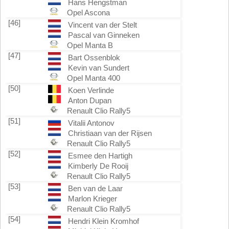
Hans Hengstman
Opel Ascona
[46]
Vincent van der Stelt
Pascal van Ginneken
Opel Manta B
[47]
Bart Ossenblok
Kevin van Sundert
Opel Manta 400
[50]
Koen Verlinde
Anton Dupan
Renault Clio Rally5
[51]
Vitalii Antonov
Christiaan van der Rijsen
Renault Clio Rally5
[52]
Esmee den Hartigh
Kimberly De Rooij
Renault Clio Rally5
[53]
Ben van de Laar
Marlon Krieger
Renault Clio Rally5
[54]
Hendri Klein Kromhof