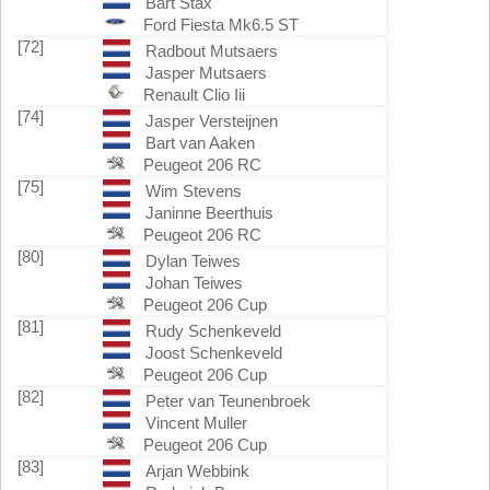
Bart Stax
Ford Fiesta Mk6.5 ST
[72]
Radbout Mutsaers
Jasper Mutsaers
Renault Clio Iii
[74]
Jasper Versteijnen
Bart van Aaken
Peugeot 206 RC
[75]
Wim Stevens
Janinne Beerthuis
Peugeot 206 RC
[80]
Dylan Teiwes
Johan Teiwes
Peugeot 206 Cup
[81]
Rudy Schenkeveld
Joost Schenkeveld
Peugeot 206 Cup
[82]
Peter van Teunenbroek
Vincent Muller
Peugeot 206 Cup
[83]
Arjan Webbink