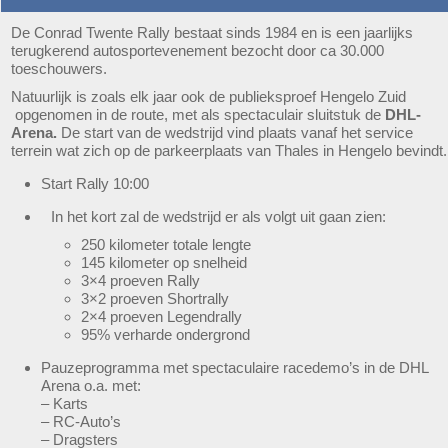
De Conrad Twente Rally bestaat sinds 1984 en is een jaarlijks
terugkerend autosportevenement bezocht door ca 30.000
toeschouwers.
Natuurlijk is zoals elk jaar ook de publieksproef Hengelo Zuid
opgenomen in de route, met als spectaculair sluitstuk de
DHL-
Arena.
De start van de wedstrijd vind plaats vanaf het service
terrein wat zich op de parkeerplaats van Thales in Hengelo bevindt.
Start Rally 10:00
In het kort zal de wedstrijd er als volgt uit gaan zien:
250 kilometer totale lengte
145 kilometer op snelheid
3×4 proeven Rally
3×2 proeven Shortrally
2×4 proeven Legendrally
95% verharde ondergrond
Pauzeprogramma met spectaculaire racedemo’s in de DHL
Arena o.a. met:
– Karts
– RC-Auto’s
– Dragsters