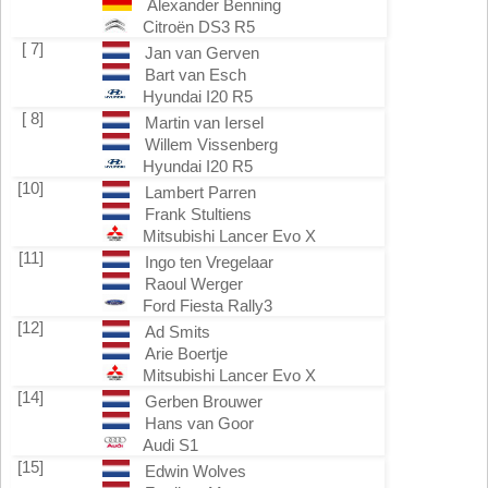
Alexander Benning
Citroën DS3 R5
[ 7]
Jan van Gerven
Bart van Esch
Hyundai I20 R5
[ 8]
Martin van Iersel
Willem Vissenberg
Hyundai I20 R5
[10]
Lambert Parren
Frank Stultiens
Mitsubishi Lancer Evo X
[11]
Ingo ten Vregelaar
Raoul Werger
Ford Fiesta Rally3
[12]
Ad Smits
Arie Boertje
Mitsubishi Lancer Evo X
[14]
Gerben Brouwer
Hans van Goor
Audi S1
[15]
Edwin Wolves