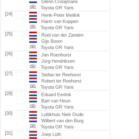
Glenn Crooijmans
Toyota GR Yaris
[24]
Henk-Peter Meilink
Harm van Koppen
Toyota GR Yaris
[25]
Roel van der Zanden
Gijs Boom
Toyota GR Yaris
[26]
Jan Roenhorst
Jorg Hendriksen
Toyota GR Yaris
[27]
Stefan ter Reehorst
Robert ter Reehorst
Toyota GR Yaris
[28]
Eduard Eertink
Bart van Heun
Toyota GR Yaris
[30]
Luttikhuis Niek Oude
Wilbert van den Burg
Toyota GR Yaris
[31]
Joep Lüth