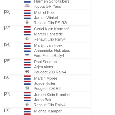
Harmen Scholtalbers
Toyota GR Yaris
[32]
Michiel Poel
Jan de Winkel
Renault Clio RS R3t
[33]
Ceriel Klein Kromhof
Marcel Hanstede
Renault Clio Rally4
[34]
Martijn van Hoek
Annemieke Hulzebos
Ford Fiesta Rally4
[35]
Paul Souman
Arjen Alons
Peugeot 208 Rally4
[36]
Martijn Morée
Joyce Ruiter
Peugeot 208 R2
[37]
Jeroen Klein Kromhof
Jarno Bak
Renault Clio Rally4
[38]
Michael Kamper