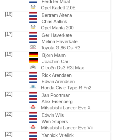
Ferdi ter Maat
Opel Kadett 2.0E
[16]
Bertram Altena
Chris Aaltink
Opel Manta 200
[17]
Ger Haverkate
Melinn Haverkate
Toyota Gt86 Cs-R3
[19]
Björn Mann
Joachim Carl
Citroën Ds3 R3t Max
[20]
Rick Arendsen
Edwin Arendsen
Honda Civic Type-R Fn2
[21]
Jan Poortman
Alex Eisenberg
Mitsubishi Lancer Evo X
[22]
Edwin Wils
Wim Stupers
Mitsubishi Lancer Evo Vii
[23]
Yannick Vrielink