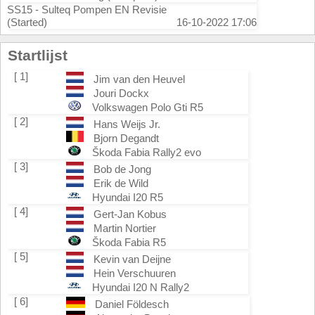
SS15 - Sulteq Pompen EN Revisie
(Started)
16-10-2022 17:06
Startlijst
[ 1]
Jim van den Heuvel
Jouri Dockx
Volkswagen Polo Gti R5
[ 2]
Hans Weijs Jr.
Bjorn Degandt
Škoda Fabia Rally2 evo
[ 3]
Bob de Jong
Erik de Wild
Hyundai I20 R5
[ 4]
Gert-Jan Kobus
Martin Nortier
Škoda Fabia R5
[ 5]
Kevin van Deijne
Hein Verschuuren
Hyundai I20 N Rally2
[ 6]
Daniel Földesch