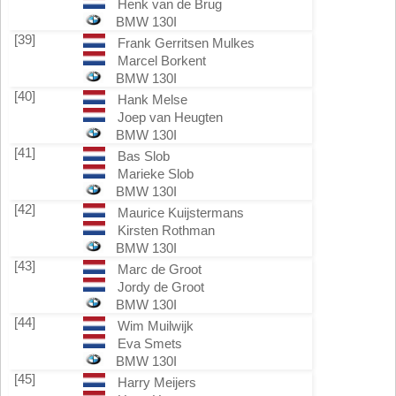
Henk van de Brug
BMW 130I
[39]
Frank Gerritsen Mulkes
Marcel Borkent
BMW 130I
[40]
Hank Melse
Joep van Heugten
BMW 130I
[41]
Bas Slob
Marieke Slob
BMW 130I
[42]
Maurice Kuijstermans
Kirsten Rothman
BMW 130I
[43]
Marc de Groot
Jordy de Groot
BMW 130I
[44]
Wim Muilwijk
Eva Smets
BMW 130I
[45]
Harry Meijers