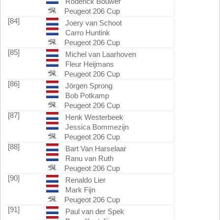
Roderick Bouwer
Peugeot 206 Cup
[84]
Joery van Schoot
Carro Huntink
Peugeot 206 Cup
[85]
Michel van Laarhoven
Fleur Heijmans
Peugeot 206 Cup
[86]
Jörgen Sprong
Bob Potkamp
Peugeot 206 Cup
[87]
Henk Westerbeek
Jessica Bommezijn
Peugeot 206 Cup
[88]
Bart Van Harselaar
Ranu van Ruth
Peugeot 206 Cup
[90]
Renaldo Lier
Mark Fijn
Peugeot 206 Cup
[91]
Paul van der Spek