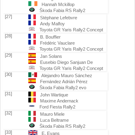
Hannah Mckillop
Škoda Fabia RS Rally2
[27]
Stéphane Lefebvre
Andy Malfoy
Toyota GR Yaris Rally2 Concept
[28]
B. Bouffier
Frédéric Vauclare
Toyota GR Yaris Rally2 Concept
[29]
Jan Solans
Eusebio Diego Sanjuan De
Toyota GR Yaris Rally2 Concept
[30]
Alejandro Mauro Sánchez
Fernández Adrián Pérez
Škoda Fabia Rally2 evo
[31]
John Wartique
Maxime Andernack
Ford Fiesta Rally2
[32]
Mauro Miele
Luca Beltrame
Škoda Fabia RS Rally2
[33]
E. Evans