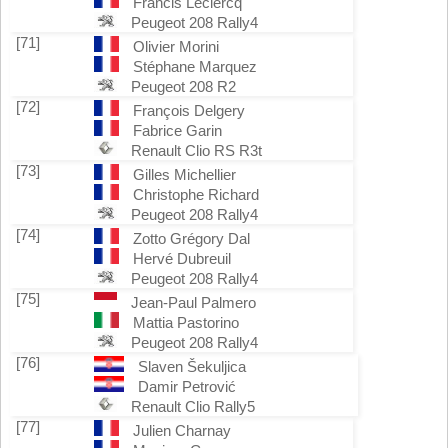
Francis Leclercq
Peugeot 208 Rally4
[71]
Olivier Morini
Stéphane Marquez
Peugeot 208 R2
[72]
François Delgery
Fabrice Garin
Renault Clio RS R3t
[73]
Gilles Michellier
Christophe Richard
Peugeot 208 Rally4
[74]
Zotto Grégory Dal
Hervé Dubreuil
Peugeot 208 Rally4
[75]
Jean-Paul Palmero
Mattia Pastorino
Peugeot 208 Rally4
[76]
Slaven Šekuljica
Damir Petrović
Renault Clio Rally5
[77]
Julien Charnay