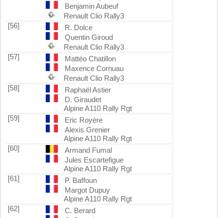
Benjamin Aubeuf
Renault Clio Rally3
[56]
R. Dolce
Quentin Giroud
Renault Clio Rally3
[57]
Mattéo Chatillon
Maxence Cornuau
Renault Clio Rally3
[58]
Raphaël Astier
D. Giraudet
Alpine A110 Rally Rgt
[59]
Eric Royère
Alexis Grenier
Alpine A110 Rally Rgt
[60]
Armand Fumal
Jules Escartefigue
Alpine A110 Rally Rgt
[61]
P. Baffoun
Margot Dupuy
Alpine A110 Rally Rgt
[62]
C. Berard