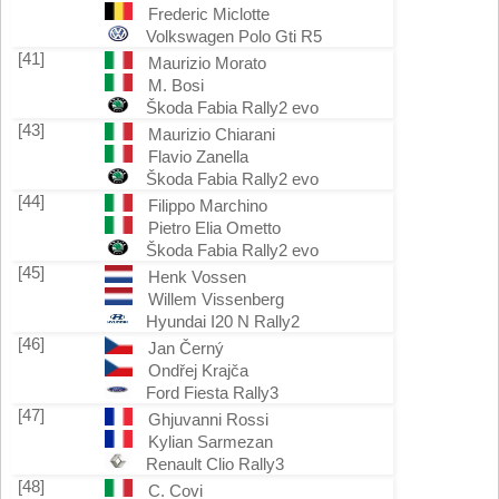
Frederic Miclotte
Volkswagen Polo Gti R5
[41]
Maurizio Morato
M. Bosi
Škoda Fabia Rally2 evo
[43]
Maurizio Chiarani
Flavio Zanella
Škoda Fabia Rally2 evo
[44]
Filippo Marchino
Pietro Elia Ometto
Škoda Fabia Rally2 evo
[45]
Henk Vossen
Willem Vissenberg
Hyundai I20 N Rally2
[46]
Jan Černý
Ondřej Krajča
Ford Fiesta Rally3
[47]
Ghjuvanni Rossi
Kylian Sarmezan
Renault Clio Rally3
[48]
C. Covi