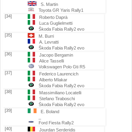
S. Martin
Toyota GR Yaris Rally1
[34]
Roberto Daprà
Luca Guglielmetti
Škoda Fabia Rally2 evo
[35]
M. Burri
A. Levratti
Škoda Fabia Rally2 evo
[36]
Jacopo Bergamin
Alice Tasselli
Volkswagen Polo Gti R5
[37]
Federico Laurencich
Alberto Mlakar
Škoda Fabia Rally2 evo
[38]
Massimiliano Locatelli
Stefano Tiraboschi
Škoda Fabia Rally2 evo
[39]
E. Boland
_
Ford Fiesta Rally2
[40]
Jourdan Serderidis