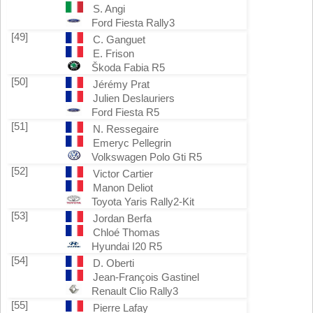
S. Angi
Ford Fiesta Rally3
[49]
C. Ganguet
E. Frison
Škoda Fabia R5
[50]
Jérémy Prat
Julien Deslauriers
Ford Fiesta R5
[51]
N. Ressegaire
Emeryc Pellegrin
Volkswagen Polo Gti R5
[52]
Victor Cartier
Manon Deliot
Toyota Yaris Rally2-Kit
[53]
Jordan Berfa
Chloé Thomas
Hyundai I20 R5
[54]
D. Oberti
Jean-François Gastinel
Renault Clio Rally3
[55]
Pierre Lafay