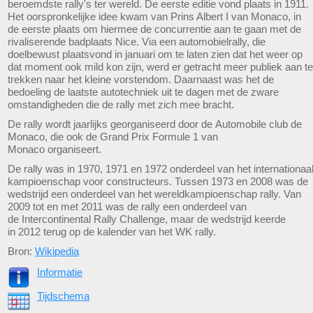
beroemdste rally's ter wereld. De eerste editie vond plaats in 1911.
Het oorspronkelijke idee kwam van Prins Albert I van Monaco, in
de eerste plaats om hiermee de concurrentie aan te gaan met de
rivaliserende badplaats Nice. Via een automobielrally, die
doelbewust plaatsvond in januari om te laten zien dat het weer op
dat moment ook mild kon zijn, werd er getracht meer publiek aan te
trekken naar het kleine vorstendom. Daarnaast was het de
bedoeling de laatste autotechniek uit te dagen met de zware
omstandigheden die de rally met zich mee bracht.
De rally wordt jaarlijks georganiseerd door de Automobile club de
Monaco, die ook de Grand Prix Formule 1 van
Monaco organiseert.
De rally was in 1970, 1971 en 1972 onderdeel van het internationaa
kampioenschap voor constructeurs. Tussen 1973 en 2008 was de
wedstrijd een onderdeel van het wereldkampioenschap rally. Van
2009 tot en met 2011 was de rally een onderdeel van
de Intercontinental Rally Challenge, maar de wedstrijd keerde
in 2012 terug op de kalender van het WK rally.
Bron:
Wikipedia
Informatie
Tijdschema