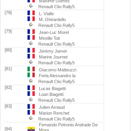
Maxime Gomez
Renault Clio Rally5
[78]
L. Vialle
M. Ghirardello
Renault Clio Rally5
[79]
Jean-Luc Morel
Mireille Toti
Renault Clio Rally5
[80]
Jérémy Jamet
Marine Journet
Renault Clio Rally5
[81]
Giacomo Matteuzzi
Ferla Alessandro la
Renault Clio Rally5
[82]
Lucas Biagetti
Loan Biagetti
Renault Clio Rally5
[83]
Julien Arnaud
Marion Renchet
Renault Clio Rally5
Fernando Petronio Andrade De
[84]
Mora