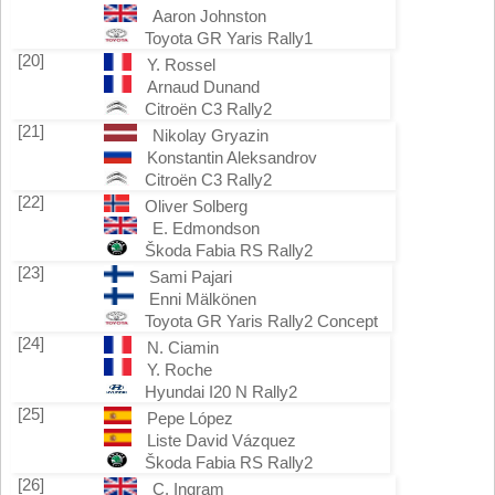
Aaron Johnston
Toyota GR Yaris Rally1
[20]
Y. Rossel
Arnaud Dunand
Citroën C3 Rally2
[21]
Nikolay Gryazin
Konstantin Aleksandrov
Citroën C3 Rally2
[22]
Oliver Solberg
E. Edmondson
Škoda Fabia RS Rally2
[23]
Sami Pajari
Enni Mälkönen
Toyota GR Yaris Rally2 Concept
[24]
N. Ciamin
Y. Roche
Hyundai I20 N Rally2
[25]
Pepe López
Liste David Vázquez
Škoda Fabia RS Rally2
[26]
C. Ingram