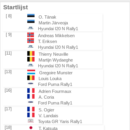
Startlijst
[ 8]
O. Tänak
Martin Järveoja
Hyundai I20 N Rally1
[ 9]
Andreas Mikkelsen
T. Eriksen
Hyundai I20 N Rally1
[11]
Thierry Neuville
Martijn Wydaeghe
Hyundai I20 N Rally1
[13]
Gregoire Munster
Louis Louka
Ford Puma Rally1
[16]
Adrien Fourmaux
A. Coria
Ford Puma Rally1
[17]
S. Ogier
V. Landais
Toyota GR Yaris Rally1
[18]
T. Katsuta