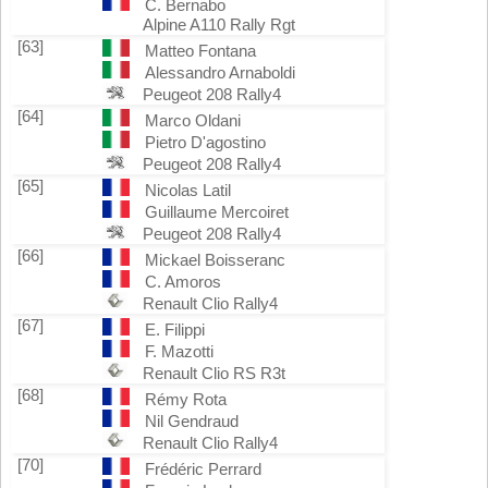
C. Bernabo
Alpine A110 Rally Rgt
[63]
Matteo Fontana
Alessandro Arnaboldi
Peugeot 208 Rally4
[64]
Marco Oldani
Pietro D'agostino
Peugeot 208 Rally4
[65]
Nicolas Latil
Guillaume Mercoiret
Peugeot 208 Rally4
[66]
Mickael Boisseranc
C. Amoros
Renault Clio Rally4
[67]
E. Filippi
F. Mazotti
Renault Clio RS R3t
[68]
Rémy Rota
Nil Gendraud
Renault Clio Rally4
[70]
Frédéric Perrard