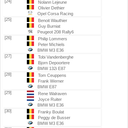
[24]
Nolann Lejeune
Olivier Dethier
Opel Corsa Racing
[25]
Benoit Wauthier
Guy Burniat
Peugeot 208 Rally6
[26]
Philip Lommers
Peter Michiels
BMW M3 E36
[27]
Tobi Vandenberghe
Bjorn Depoortere
BMW 132i E87
[28]
Tom Ceuppens
Frank Werner
BMW E87
[29]
Rene Walraven
Joyce Ruiter
BMW M3 E36
[30]
Franky Boulat
Peggy de Busser
BMW M3 E36