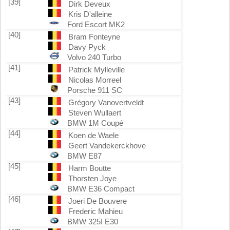
[39]
Dirk Deveux
Kris D'alleine
Ford Escort MK2
[40]
Bram Fonteyne
Davy Pyck
Volvo 240 Turbo
[41]
Patrick Mylleville
Nicolas Morreel
Porsche 911 SC
[43]
Grégory Vanovertveldt
Steven Wullaert
BMW 1M Coupé
[44]
Koen de Waele
Geert Vandekerckhove
BMW E87
[45]
Harm Boutte
Thorsten Joye
BMW E36 Compact
[46]
Joeri De Bouvere
Frederic Mahieu
BMW 325I E30