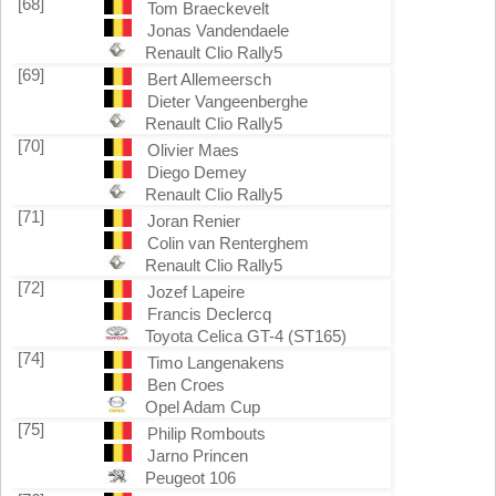
[68]
Tom Braeckevelt
Jonas Vandendaele
Renault Clio Rally5
[69]
Bert Allemeersch
Dieter Vangeenberghe
Renault Clio Rally5
[70]
Olivier Maes
Diego Demey
Renault Clio Rally5
[71]
Joran Renier
Colin van Renterghem
Renault Clio Rally5
[72]
Jozef Lapeire
Francis Declercq
Toyota Celica GT-4 (ST165)
[74]
Timo Langenakens
Ben Croes
Opel Adam Cup
[75]
Philip Rombouts
Jarno Princen
Peugeot 106