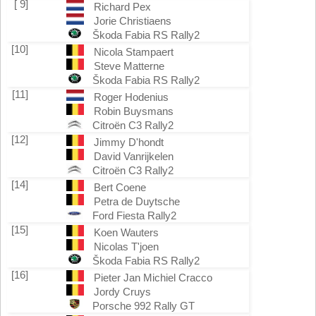
[ 9]
Richard Pex
Jorie Christiaens
Škoda Fabia RS Rally2
[10]
Nicola Stampaert
Steve Matterne
Škoda Fabia RS Rally2
[11]
Roger Hodenius
Robin Buysmans
Citroën C3 Rally2
[12]
Jimmy D'hondt
David Vanrijkelen
Citroën C3 Rally2
[14]
Bert Coene
Petra de Duytsche
Ford Fiesta Rally2
[15]
Koen Wauters
Nicolas T'joen
Škoda Fabia RS Rally2
[16]
Pieter Jan Michiel Cracco
Jordy Cruys
Porsche 992 Rally GT