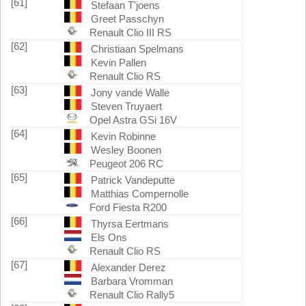
[61]
Stefaan T'joens
Greet Passchyn
Renault Clio III RS
[62]
Christiaan Spelmans
Kevin Pallen
Renault Clio RS
[63]
Jony vande Walle
Steven Truyaert
Opel Astra GSi 16V
[64]
Kevin Robinne
Wesley Boonen
Peugeot 206 RC
[65]
Patrick Vandeputte
Matthias Compernolle
Ford Fiesta R200
[66]
Thyrsa Eertmans
Els Ons
Renault Clio RS
[67]
Alexander Derez
Barbara Vromman
Renault Clio Rally5