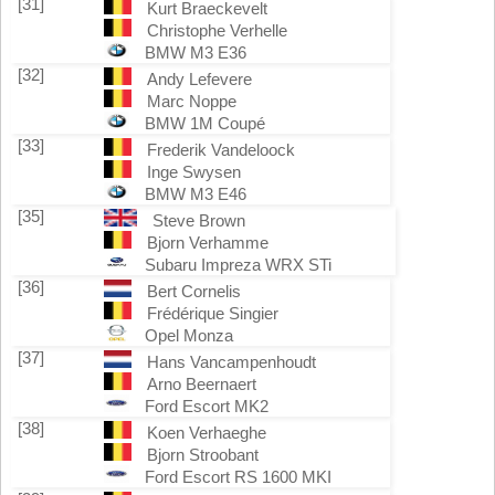
[31]
Kurt Braeckevelt
Christophe Verhelle
BMW M3 E36
[32]
Andy Lefevere
Marc Noppe
BMW 1M Coupé
[33]
Frederik Vandeloock
Inge Swysen
BMW M3 E46
[35]
Steve Brown
Bjorn Verhamme
Subaru Impreza WRX STi
[36]
Bert Cornelis
Frédérique Singier
Opel Monza
[37]
Hans Vancampenhoudt
Arno Beernaert
Ford Escort MK2
[38]
Koen Verhaeghe
Bjorn Stroobant
Ford Escort RS 1600 MKI