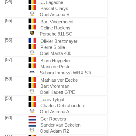
[54]
C. Lagache
Pascal Clarys
Opel Ascona B
[55]
Bart Vingerhoedt
Celine Roelens
Porsche 911 SC
[56]
Olivier Breittmayer
Pierre Sibille
Opel Manta 400
[57]
Bjorn Huygelier
Mario de Pestel
Subaru Impreza WRX STi
[58]
Mathias ver Eecke
Bart Vromman
Opel Kadett GT/E
[59]
Louis Tytgat
Charles Debrabandere
Opel Ascona A
[60]
Ger Roovers
Sander van Eekelen
Opel Adam R2