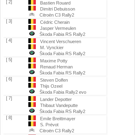
[ 2]
Bastien Rouard
Dimitri Debuisson
Citroën C3 Rally2
[ 3]
Cédric Cherain
Jasper Vermeulen
Škoda Fabia RS Rally2
[ 4]
Vincent Verschueren
M. Vynckier
Škoda Fabia RS Rally2
[ 5]
Maxime Potty
Renaud Herman
Škoda Fabia RS Rally2
[ 6]
Steven Dolfen
Thijs Ozeel
Škoda Fabia Rally2 evo
[ 7]
Lander Depotter
Thibaut Vandeputte
Škoda Fabia RS Rally2
[ 8]
Emile Breittmayer
S. Prévot
Citroën C3 Rally2