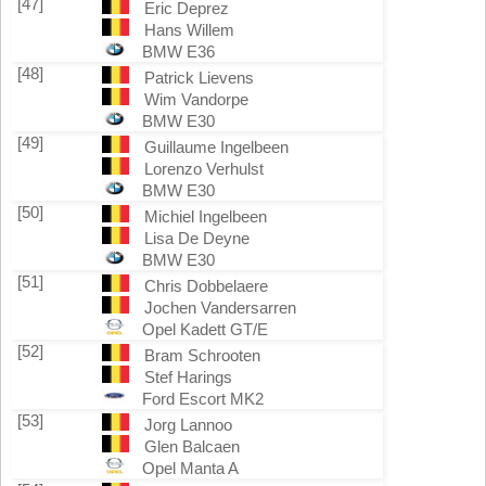
[47]
Eric Deprez
Hans Willem
BMW E36
[48]
Patrick Lievens
Wim Vandorpe
BMW E30
[49]
Guillaume Ingelbeen
Lorenzo Verhulst
BMW E30
[50]
Michiel Ingelbeen
Lisa De Deyne
BMW E30
[51]
Chris Dobbelaere
Jochen Vandersarren
Opel Kadett GT/E
[52]
Bram Schrooten
Stef Harings
Ford Escort MK2
[53]
Jorg Lannoo
Glen Balcaen
Opel Manta A