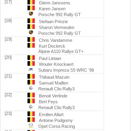
[17]
Glenn Janssens
Karen Jansen
Porsche 992 Rally GT
[18]
Stefaan Prinzie
Sharon Vermeulen
Porsche 992 Rally GT
[19]
Chris Vandamme
Kurt Declerck
Alpine A110 Rallye GT+
[20]
Paul Lietaer
Wouter Knockaert
Subaru Impreza S5 WRC '98
[21]
Thibaud Mazuin
Samuel Maillen
Renault Clio Rally3
[22]
Benoit Verlinde
Bert Feys
Renault Clio Rally3
[23]
Emilien Allart
Antoine Podgorny
Opel Corsa Racing