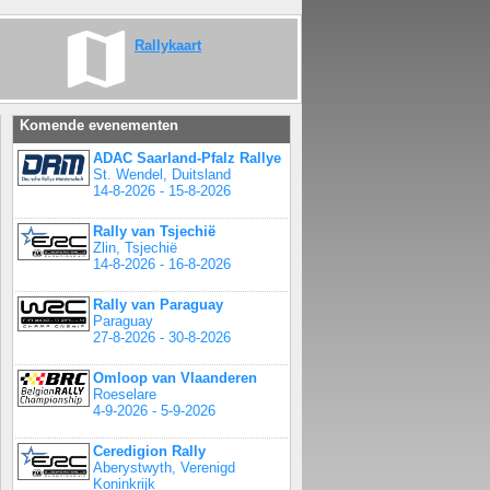
Rallykaart
Komende evenementen
ADAC Saarland-Pfalz Rallye
St. Wendel, Duitsland
14-8-2026 - 15-8-2026
Rally van Tsjechië
Zlin, Tsjechië
14-8-2026 - 16-8-2026
Rally van Paraguay
Paraguay
27-8-2026 - 30-8-2026
Omloop van Vlaanderen
Roeselare
4-9-2026 - 5-9-2026
Ceredigion Rally
Aberystwyth, Verenigd
Koninkrijk