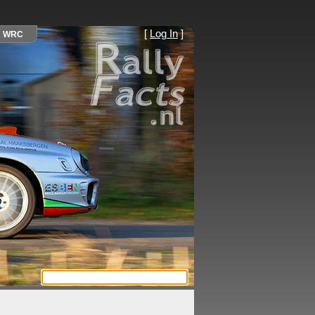
[
Log In
]