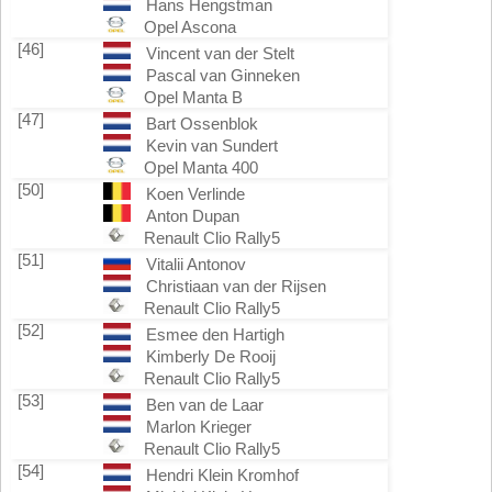
Hans Hengstman
Opel Ascona
[46]
Vincent van der Stelt
Pascal van Ginneken
Opel Manta B
[47]
Bart Ossenblok
Kevin van Sundert
Opel Manta 400
[50]
Koen Verlinde
Anton Dupan
Renault Clio Rally5
[51]
Vitalii Antonov
Christiaan van der Rijsen
Renault Clio Rally5
[52]
Esmee den Hartigh
Kimberly De Rooij
Renault Clio Rally5
[53]
Ben van de Laar
Marlon Krieger
Renault Clio Rally5
[54]
Hendri Klein Kromhof