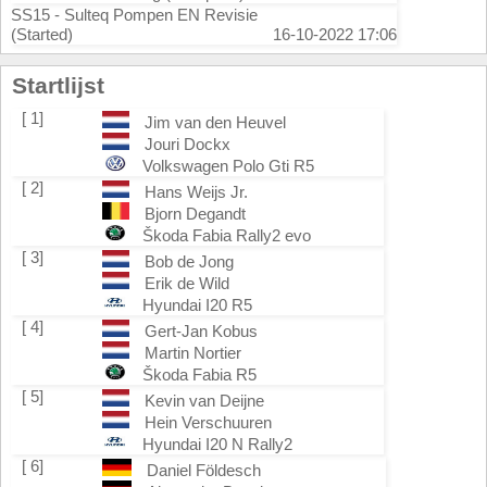
SS15 - Sulteq Pompen EN Revisie
(Started)
16-10-2022 17:06
Startlijst
[ 1]
Jim van den Heuvel
Jouri Dockx
Volkswagen Polo Gti R5
[ 2]
Hans Weijs Jr.
Bjorn Degandt
Škoda Fabia Rally2 evo
[ 3]
Bob de Jong
Erik de Wild
Hyundai I20 R5
[ 4]
Gert-Jan Kobus
Martin Nortier
Škoda Fabia R5
[ 5]
Kevin van Deijne
Hein Verschuuren
Hyundai I20 N Rally2
[ 6]
Daniel Földesch