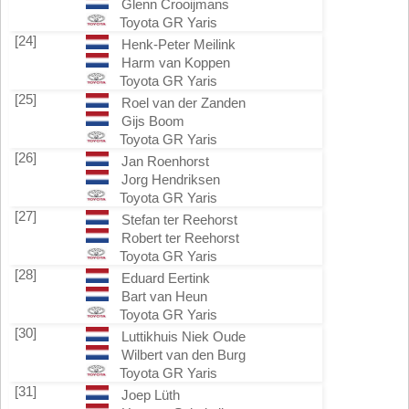
Glenn Crooijmans
Toyota GR Yaris
[24]
Henk-Peter Meilink
Harm van Koppen
Toyota GR Yaris
[25]
Roel van der Zanden
Gijs Boom
Toyota GR Yaris
[26]
Jan Roenhorst
Jorg Hendriksen
Toyota GR Yaris
[27]
Stefan ter Reehorst
Robert ter Reehorst
Toyota GR Yaris
[28]
Eduard Eertink
Bart van Heun
Toyota GR Yaris
[30]
Luttikhuis Niek Oude
Wilbert van den Burg
Toyota GR Yaris
[31]
Joep Lüth