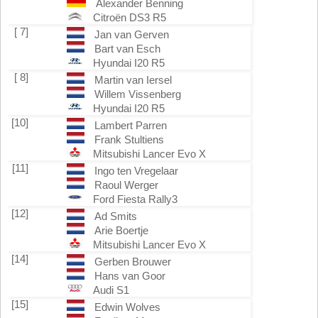
Alexander Benning
Citroën DS3 R5
[ 7]
Jan van Gerven
Bart van Esch
Hyundai I20 R5
[ 8]
Martin van Iersel
Willem Vissenberg
Hyundai I20 R5
[10]
Lambert Parren
Frank Stultiens
Mitsubishi Lancer Evo X
[11]
Ingo ten Vregelaar
Raoul Werger
Ford Fiesta Rally3
[12]
Ad Smits
Arie Boertje
Mitsubishi Lancer Evo X
[14]
Gerben Brouwer
Hans van Goor
Audi S1
[15]
Edwin Wolves