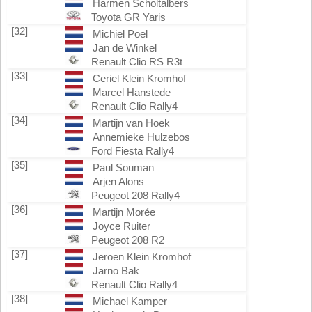
Harmen Scholtalbers
Toyota GR Yaris
[32]
Michiel Poel
Jan de Winkel
Renault Clio RS R3t
[33]
Ceriel Klein Kromhof
Marcel Hanstede
Renault Clio Rally4
[34]
Martijn van Hoek
Annemieke Hulzebos
Ford Fiesta Rally4
[35]
Paul Souman
Arjen Alons
Peugeot 208 Rally4
[36]
Martijn Morée
Joyce Ruiter
Peugeot 208 R2
[37]
Jeroen Klein Kromhof
Jarno Bak
Renault Clio Rally4
[38]
Michael Kamper