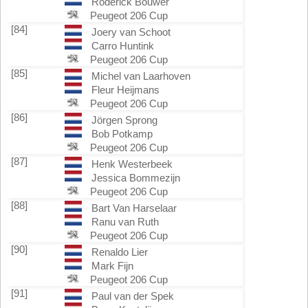
Roderick Bouwer
Peugeot 206 Cup
[84]
Joery van Schoot
Carro Huntink
Peugeot 206 Cup
[85]
Michel van Laarhoven
Fleur Heijmans
Peugeot 206 Cup
[86]
Jörgen Sprong
Bob Potkamp
Peugeot 206 Cup
[87]
Henk Westerbeek
Jessica Bommezijn
Peugeot 206 Cup
[88]
Bart Van Harselaar
Ranu van Ruth
Peugeot 206 Cup
[90]
Renaldo Lier
Mark Fijn
Peugeot 206 Cup
[91]
Paul van der Spek