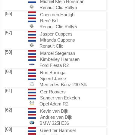
Michiel Klein Horsman
Renault Clio Rally5
[55]
Coen den Hartigh
René Bril
Renault Clio Rally5
[57]
Jasper Cuppens
Miranda Cuppens
Renault Clio
[58]
Marcel Stegeman
Kimberley Harmsen
Ford Fiesta R2
[60]
Ron Buninga
Sjoerd Janse
Mercedes-Benz 230 Slk
[61]
Ger Roovers
Sander van Eekelen
Opel Adam R2
[62]
Kevin van Dijk
Andries van Dijk
BMW 325i E36
[63]
Geert ter Harmsel