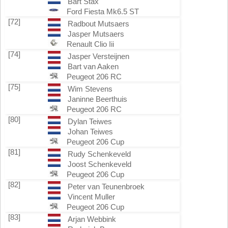
Bart Stax
Ford Fiesta Mk6.5 ST
[72]
Radbout Mutsaers
Jasper Mutsaers
Renault Clio Iii
[74]
Jasper Versteijnen
Bart van Aaken
Peugeot 206 RC
[75]
Wim Stevens
Janinne Beerthuis
Peugeot 206 RC
[80]
Dylan Teiwes
Johan Teiwes
Peugeot 206 Cup
[81]
Rudy Schenkeveld
Joost Schenkeveld
Peugeot 206 Cup
[82]
Peter van Teunenbroek
Vincent Muller
Peugeot 206 Cup
[83]
Arjan Webbink