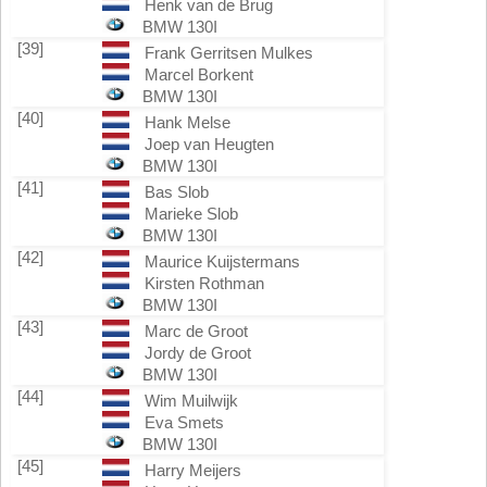
Henk van de Brug
BMW 130I
[39]
Frank Gerritsen Mulkes
Marcel Borkent
BMW 130I
[40]
Hank Melse
Joep van Heugten
BMW 130I
[41]
Bas Slob
Marieke Slob
BMW 130I
[42]
Maurice Kuijstermans
Kirsten Rothman
BMW 130I
[43]
Marc de Groot
Jordy de Groot
BMW 130I
[44]
Wim Muilwijk
Eva Smets
BMW 130I
[45]
Harry Meijers