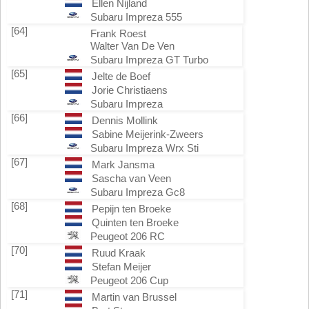
Ellen Nijland
Subaru Impreza 555
[64]
Frank Roest
Walter Van De Ven
Subaru Impreza GT Turbo
[65]
Jelte de Boef
Jorie Christiaens
Subaru Impreza
[66]
Dennis Mollink
Sabine Meijerink-Zweers
Subaru Impreza Wrx Sti
[67]
Mark Jansma
Sascha van Veen
Subaru Impreza Gc8
[68]
Pepijn ten Broeke
Quinten ten Broeke
Peugeot 206 RC
[70]
Ruud Kraak
Stefan Meijer
Peugeot 206 Cup
[71]
Martin van Brussel