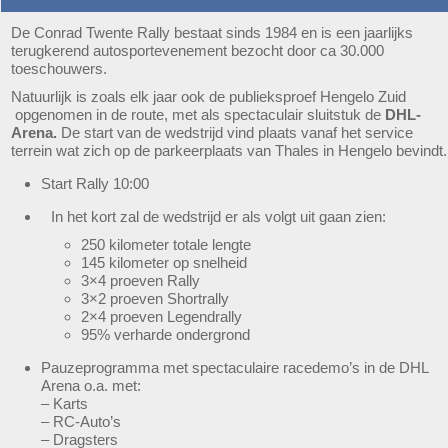
De Conrad Twente Rally bestaat sinds 1984 en is een jaarlijks
terugkerend autosportevenement bezocht door ca 30.000
toeschouwers.
Natuurlijk is zoals elk jaar ook de publieksproef Hengelo Zuid
opgenomen in de route, met als spectaculair sluitstuk de
DHL-
Arena.
De start van de wedstrijd vind plaats vanaf het service
terrein wat zich op de parkeerplaats van Thales in Hengelo bevindt.
Start Rally 10:00
In het kort zal de wedstrijd er als volgt uit gaan zien:
250 kilometer totale lengte
145 kilometer op snelheid
3×4 proeven Rally
3×2 proeven Shortrally
2×4 proeven Legendrally
95% verharde ondergrond
Pauzeprogramma met spectaculaire racedemo’s in de DHL
Arena o.a. met:
– Karts
– RC-Auto’s
– Dragsters