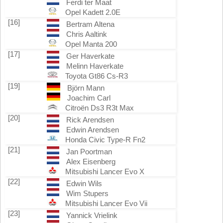
Ferdi ter Maat
Opel Kadett 2.0E
[16]
Bertram Altena
Chris Aaltink
Opel Manta 200
[17]
Ger Haverkate
Melinn Haverkate
Toyota Gt86 Cs-R3
[19]
Björn Mann
Joachim Carl
Citroën Ds3 R3t Max
[20]
Rick Arendsen
Edwin Arendsen
Honda Civic Type-R Fn2
[21]
Jan Poortman
Alex Eisenberg
Mitsubishi Lancer Evo X
[22]
Edwin Wils
Wim Stupers
Mitsubishi Lancer Evo Vii
[23]
Yannick Vrielink