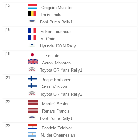
[13]
Gregoire Munster
Louis Louka
Ford Puma Rally1
[16]
Adrien Fourmaux
A. Coria
Hyundai I20 N Rally1
[18]
T. Katsuta
Aaron Johnston
Toyota GR Yaris Rally1
[21]
Roope Korhonen
Anssi Viinikka
Toyota GR Yaris Rally2
[22]
Mārtiņš Sesks
Renars Francis
Ford Puma Rally1
[23]
Fabrizio Zaldivar
M. der Ohannesian