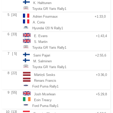
K. Halttunen
Toyota GR Yaris Rally1
5
[16]
Adrien Fourmaux
+1:33,0
A. Coria
Hyundai I20 N Rally1
6
[33]
E. Evans
+1:43,4
S. Martin
Toyota GR Yaris Rally1
7
[ 5]
Sami Pajari
+2:55,6
M. Salminen
Toyota GR Yaris Rally1
8
[22]
Mārtiņš Sesks
+3:36,0
Renars Francis
Ford Puma Rally1
9
[55]
Josh Mcerlean
+5:29,8
Eoin Treacy
Ford Puma Rally1
10
[13]