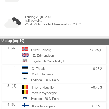
zondag 20 juli 2025
half bewolkt
Wind:
2.86
m/s -
NO
Temperatuur:
20,6
°C
Uitslag (top 10)
1
[99]
Oliver Solberg
2:36:35,1
E. Edmondson
Toyota GR Yaris Rally1
2
[ 8]
O. Tänak
+0:25,2
Martin Järveoja
Hyundai I20 N Rally1
3
[ 1]
Thierry Neuville
+0:48,3
Martijn Wydaeghe
Hyundai I20 N Rally1
4
[69]
Kalle Rovanperä
+0:55,6