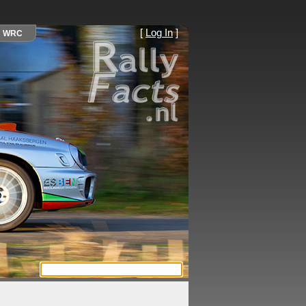
[
Log In
]