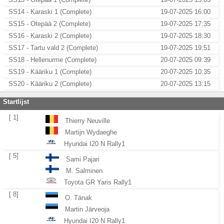
SS14 - Karaski 1 (Complete)
19-07-2025 16:00
SS15 - Otepää 2 (Complete)
19-07-2025 17:35
SS16 - Karaski 2 (Complete)
19-07-2025 18:30
SS17 - Tartu vald 2 (Complete)
19-07-2025 19:51
SS18 - Hellenurme (Complete)
20-07-2025 09:39
SS19 - Kääriku 1 (Complete)
20-07-2025 10:35
SS20 - Kääriku 2 (Complete)
20-07-2025 13:15
Startlijst
[ 1]
Thierry Neuville
Martijn Wydaeghe
Hyundai I20 N Rally1
[ 5]
Sami Pajari
M. Salminen
Toyota GR Yaris Rally1
[ 8]
O. Tänak
Martin Järveoja
Hyundai I20 N Rally1