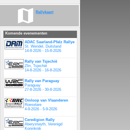
Rallykaart
Komende evenementen
ADAC Saarland-Pfalz Rallye
St. Wendel, Duitsland
14-8-2026 - 15-8-2026
Rally van Tsjechië
Zlin, Tsjechië
14-8-2026 - 16-8-2026
Rally van Paraguay
Paraguay
27-8-2026 - 30-8-2026
Omloop van Vlaanderen
Roeselare
4-9-2026 - 5-9-2026
Ceredigion Rally
Aberystwyth, Verenigd
Koninkrijk