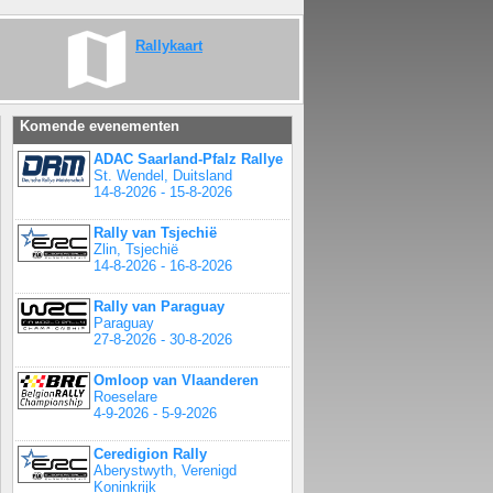
Rallykaart
Komende evenementen
ADAC Saarland-Pfalz Rallye
St. Wendel, Duitsland
14-8-2026 - 15-8-2026
Rally van Tsjechië
Zlin, Tsjechië
14-8-2026 - 16-8-2026
Rally van Paraguay
Paraguay
27-8-2026 - 30-8-2026
Omloop van Vlaanderen
Roeselare
4-9-2026 - 5-9-2026
Ceredigion Rally
Aberystwyth, Verenigd
Koninkrijk