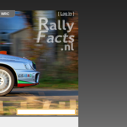
[
Log In
]