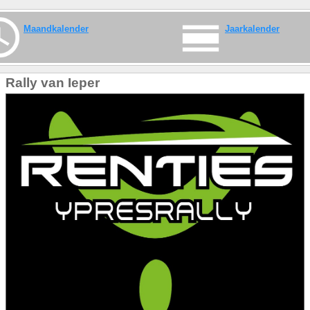
Maandkalender
Jaarkalender
Rally van Ieper