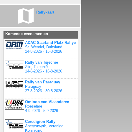
Rallykaart
Komende evenementen
ADAC Saarland-Pfalz Rallye
St. Wendel, Duitsland
14-8-2026 - 15-8-2026
Rally van Tsjechië
Zlin, Tsjechië
14-8-2026 - 16-8-2026
Rally van Paraguay
Paraguay
27-8-2026 - 30-8-2026
Omloop van Vlaanderen
Roeselare
4-9-2026 - 5-9-2026
Ceredigion Rally
Aberystwyth, Verenigd
Koninkrijk