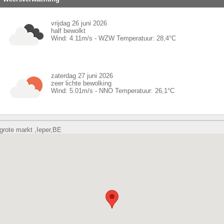
vrijdag 26 juni 2026
half bewolkt
Wind:
4.11
m/s -
WZW
Temperatuur:
28,4
°C
zaterdag 27 juni 2026
zeer lichte bewolking
Wind:
5.01
m/s -
NNO
Temperatuur:
26,1
°C
grote markt ,Ieper,BE