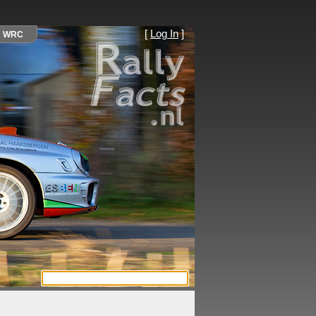
[
Log In
]