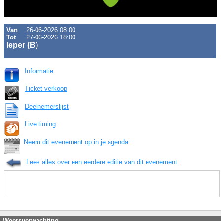
Van
26-06-2026 08:00
Tot
27-06-2026 18:00
Ieper (B)
Informatie
Ticket verkoop
Deelnemerslijst
Live timing
Neem dit evenement op in je agenda
Lees alles over een eerdere editie van dit evenement.
Weersverwachting