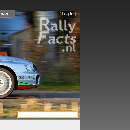
[
Log In
]