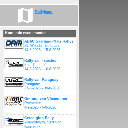
Rallykaart
Komende evenementen
ADAC Saarland-Pfalz Rallye
St. Wendel, Duitsland
14-8-2026 - 15-8-2026
Rally van Tsjechië
Zlin, Tsjechië
14-8-2026 - 16-8-2026
Rally van Paraguay
Paraguay
27-8-2026 - 30-8-2026
Omloop van Vlaanderen
Roeselare
4-9-2026 - 5-9-2026
Ceredigion Rally
Aberystwyth, Verenigd
Koninkrijk