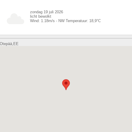
zondag 19 juli 2026
licht bewolkt
Wind:
1.18
m/s -
NW
Temperatuur:
18,9
°C
Otepää,EE