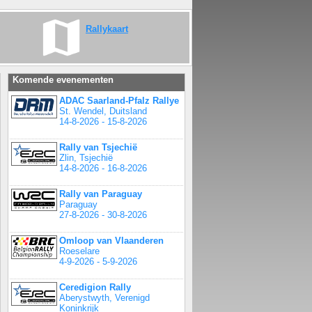
Rallykaart
Komende evenementen
ADAC Saarland-Pfalz Rallye
St. Wendel, Duitsland
14-8-2026 - 15-8-2026
Rally van Tsjechië
Zlin, Tsjechië
14-8-2026 - 16-8-2026
Rally van Paraguay
Paraguay
27-8-2026 - 30-8-2026
Omloop van Vlaanderen
Roeselare
4-9-2026 - 5-9-2026
Ceredigion Rally
Aberystwyth, Verenigd
Koninkrijk