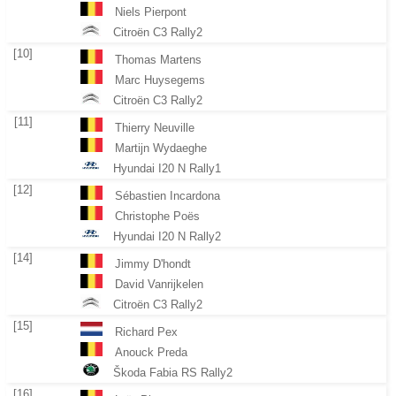
Niels Pierpont
Citroën C3 Rally2
[10]
Thomas Martens
Marc Huysegems
Citroën C3 Rally2
[11]
Thierry Neuville
Martijn Wydaeghe
Hyundai I20 N Rally1
[12]
Sébastien Incardona
Christophe Poës
Hyundai I20 N Rally2
[14]
Jimmy D'hondt
David Vanrijkelen
Citroën C3 Rally2
[15]
Richard Pex
Anouck Preda
Škoda Fabia RS Rally2
[16]