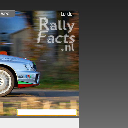
[
Log In
]