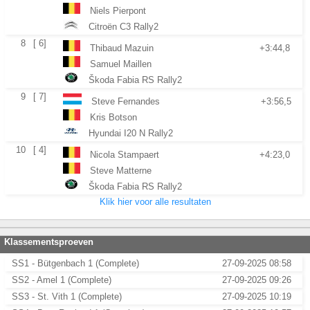
Niels Pierpont
Citroën C3 Rally2
8
[ 6]
Thibaud Mazuin
+3:44,8
Samuel Maillen
Škoda Fabia RS Rally2
9
[ 7]
Steve Fernandes
+3:56,5
Kris Botson
Hyundai I20 N Rally2
10
[ 4]
Nicola Stampaert
+4:23,0
Steve Matterne
Škoda Fabia RS Rally2
Klik hier voor alle resultaten
Klassementsproeven
SS1 - Bütgenbach 1 (Complete)
27-09-2025 08:58
SS2 - Amel 1 (Complete)
27-09-2025 09:26
SS3 - St. Vith 1 (Complete)
27-09-2025 10:19