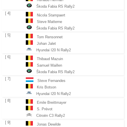
Škoda Fabia RS Rally2
[ 4]
Nicola Stampaert
Steve Matterne
Škoda Fabia RS Rally2
[ 5]
Tom Rensonnet
Johan Jalet
Hyundai I20 N Rally2
[ 6]
Thibaud Mazuin
Samuel Maillen
Škoda Fabia RS Rally2
[ 7]
Steve Fernandes
Kris Botson
Hyundai I20 N Rally2
[ 8]
Emile Breittmayer
S. Prévot
Citroën C3 Rally2
[ 9]
Jonas Dewilde