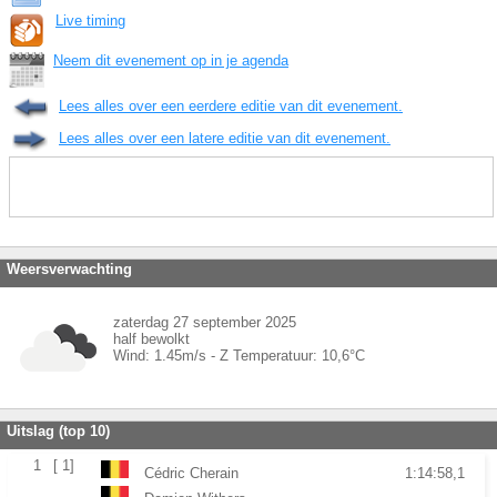
Live timing
Neem dit evenement op in je agenda
Lees alles over een eerdere editie van dit evenement.
Lees alles over een latere editie van dit evenement.
Weersverwachting
zaterdag 27 september 2025
half bewolkt
Wind:
1.45
m/s -
Z
Temperatuur:
10,6
°C
Uitslag (top 10)
1
[ 1]
Cédric Cherain
1:14:58,1