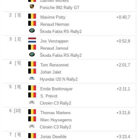
Damien Withers
Porsche 992 Rally GT
2
[ 3]
Maxime Potty
+0:40,7
Renaud Herman
Škoda Fabia RS Rally2
3
[ 2]
Jos Verstappen
+0:52,8
Renaud Jamoul
Škoda Fabia RS Rally2
4
[ 5]
Tom Rensonnet
+2:01,7
Johan Jalet
Hyundai I20 N Rally2
5
[ 8]
Emile Breittmayer
+2:11,1
S. Prévot
Citroën C3 Rally2
6
[10]
Thomas Martens
+3:21,6
Marc Huysegems
Citroën C3 Rally2
7
[ 9]
Jonas Dewilde
+3:23,4