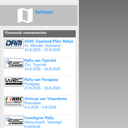
Rallykaart
Komende evenementen
ADAC Saarland-Pfalz Rallye
St. Wendel, Duitsland
14-8-2026 - 15-8-2026
Rally van Tsjechië
Zlin, Tsjechië
14-8-2026 - 16-8-2026
Rally van Paraguay
Paraguay
27-8-2026 - 30-8-2026
Omloop van Vlaanderen
Roeselare
4-9-2026 - 5-9-2026
Ceredigion Rally
Aberystwyth, Verenigd
Koninkrijk