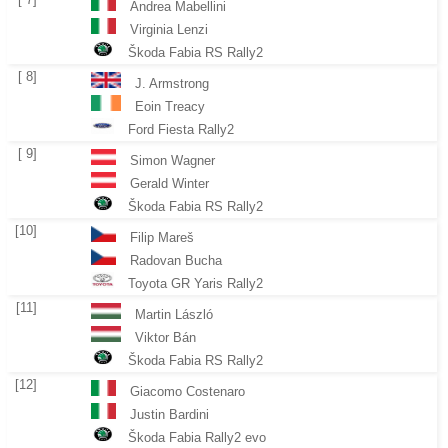
Andrea Mabellini
Virginia Lenzi
Škoda Fabia RS Rally2
[ 8]
J. Armstrong
Eoin Treacy
Ford Fiesta Rally2
[ 9]
Simon Wagner
Gerald Winter
Škoda Fabia RS Rally2
[10]
Filip Mareš
Radovan Bucha
Toyota GR Yaris Rally2
[11]
Martin László
Viktor Bán
Škoda Fabia RS Rally2
[12]
Giacomo Costenaro
Justin Bardini
Škoda Fabia Rally2 evo