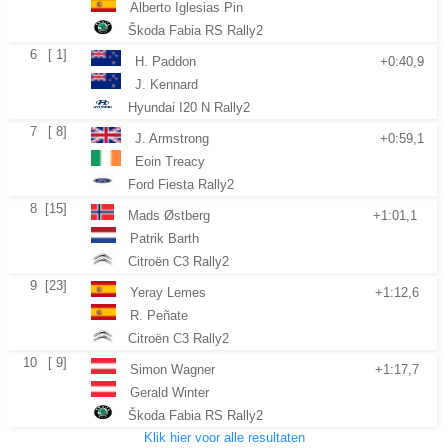
Alberto Iglesias Pin
Škoda Fabia RS Rally2
6
[ 1]
H. Paddon
+0:40,9
J. Kennard
Hyundai I20 N Rally2
7
[ 8]
J. Armstrong
+0:59,1
Eoin Treacy
Ford Fiesta Rally2
8
[15]
Mads Østberg
+1:01,1
Patrik Barth
Citroën C3 Rally2
9
[23]
Yeray Lemes
+1:12,6
R. Peñate
Citroën C3 Rally2
10
[ 9]
Simon Wagner
+1:17,7
Gerald Winter
Škoda Fabia RS Rally2
Klik hier voor alle resultaten