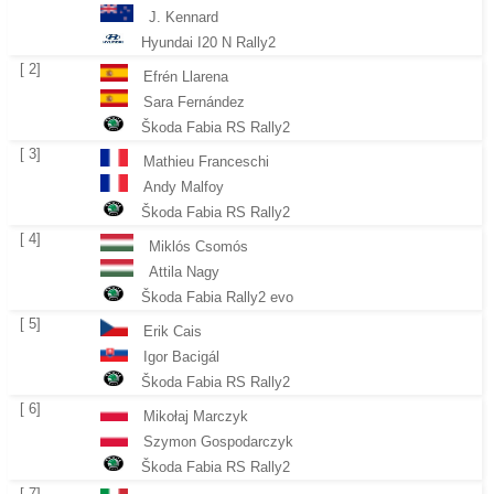
J. Kennard
Hyundai I20 N Rally2
[ 2]
Efrén Llarena
Sara Fernández
Škoda Fabia RS Rally2
[ 3]
Mathieu Franceschi
Andy Malfoy
Škoda Fabia RS Rally2
[ 4]
Miklós Csomós
Attila Nagy
Škoda Fabia Rally2 evo
[ 5]
Erik Cais
Igor Bacigál
Škoda Fabia RS Rally2
[ 6]
Mikołaj Marczyk
Szymon Gospodarczyk
Škoda Fabia RS Rally2
[ 7]