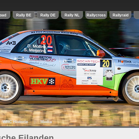
WRC Historie
Media
sche Eilanden