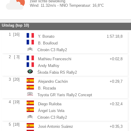
zeer lichte bewolking
Wind:
11.32
m/s -
NNO
Temperatuur:
16,8
°C
Uitslag (top 10)
1
[16]
Y. Bonato
1:57:18,8
B. Boulloud
Citroën C3 Rally2
2
[ 3]
Mathieu Franceschi
+0:02,8
Andy Malfoy
Škoda Fabia RS Rally2
3
[20]
Alejandro Cachón
+0:29,7
B. Rozada
Toyota GR Yaris Rally2 Concept
4
[19]
Diego Ruiloba
+0:32,4
Ángel Luis Vela
Citroën C3 Rally2
5
[18]
José Antonio Suárez
+0:35,3