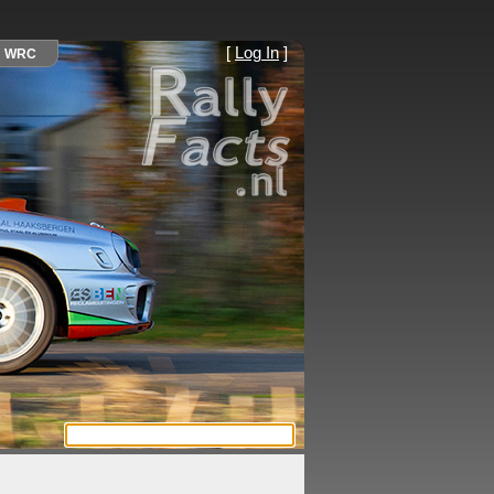
[
Log In
]