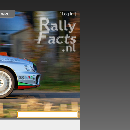
[
Log In
]