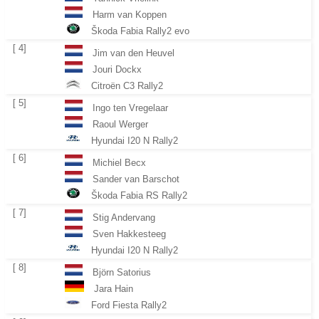
Harm van Koppen
Škoda Fabia Rally2 evo
[ 4]
Jim van den Heuvel
Jouri Dockx
Citroën C3 Rally2
[ 5]
Ingo ten Vregelaar
Raoul Werger
Hyundai I20 N Rally2
[ 6]
Michiel Becx
Sander van Barschot
Škoda Fabia RS Rally2
[ 7]
Stig Andervang
Sven Hakkesteeg
Hyundai I20 N Rally2
[ 8]
Björn Satorius
Jara Hain
Ford Fiesta Rally2