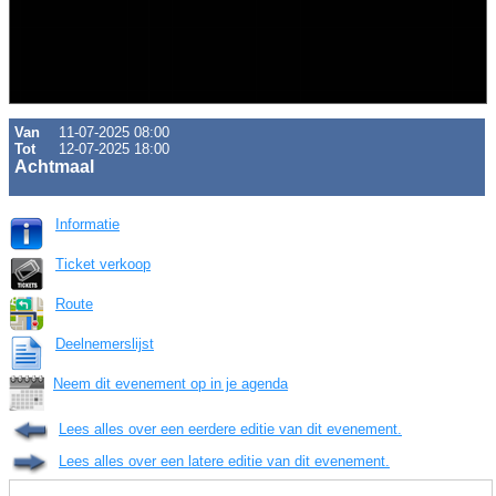
Van
11-07-2025 08:00
Tot
12-07-2025 18:00
Achtmaal
Informatie
Ticket verkoop
Route
Deelnemerslijst
Neem dit evenement op in je agenda
Lees alles over een eerdere editie van dit evenement.
Lees alles over een latere editie van dit evenement.