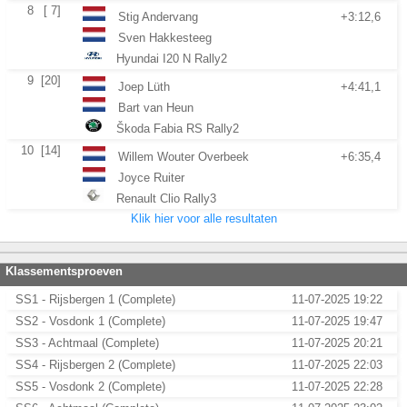
8
[ 7]
Stig Andervang
+3:12,6
Sven Hakkesteeg
Hyundai I20 N Rally2
9
[20]
Joep Lüth
+4:41,1
Bart van Heun
Škoda Fabia RS Rally2
10
[14]
Willem Wouter Overbeek
+6:35,4
Joyce Ruiter
Renault Clio Rally3
Klik hier voor alle resultaten
Klassementsproeven
SS1 - Rijsbergen 1 (Complete)
11-07-2025 19:22
SS2 - Vosdonk 1 (Complete)
11-07-2025 19:47
SS3 - Achtmaal (Complete)
11-07-2025 20:21
SS4 - Rijsbergen 2 (Complete)
11-07-2025 22:03
SS5 - Vosdonk 2 (Complete)
11-07-2025 22:28