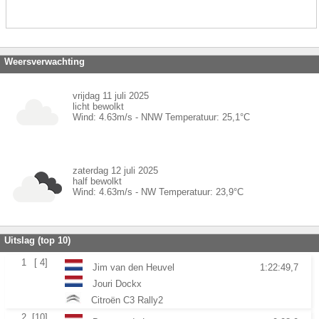
Weersverwachting
vrijdag 11 juli 2025
licht bewolkt
Wind:
4.63
m/s -
NNW
Temperatuur:
25,1
°C
zaterdag 12 juli 2025
half bewolkt
Wind:
4.63
m/s -
NW
Temperatuur:
23,9
°C
Uitslag (top 10)
1
[ 4]
Jim van den Heuvel
1:22:49,7
Jouri Dockx
Citroën C3 Rally2
2
[10]