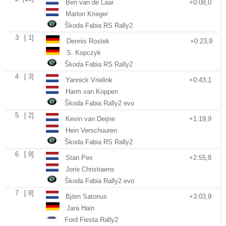
Ben van de Laar
+0:08,0
Marlon Krieger
Škoda Fabia RS Rally2
3
[ 1]
Dennis Rostek
+0:23,9
S. Kopczyk
Škoda Fabia RS Rally2
4
[ 3]
Yannick Vrielink
+0:43,1
Harm van Koppen
Škoda Fabia Rally2 evo
5
[ 2]
Kevin van Deijne
+1:19,9
Hein Verschuuren
Škoda Fabia RS Rally2
6
[ 9]
Stan Pex
+2:55,8
Jorie Christiaens
Škoda Fabia Rally2 evo
7
[ 8]
Björn Satorius
+3:03,9
Jara Hain
Ford Fiesta Rally2