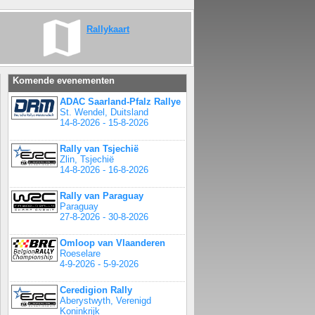
Rallykaart
Komende evenementen
ADAC Saarland-Pfalz Rallye
St. Wendel, Duitsland
14-8-2026 - 15-8-2026
Rally van Tsjechië
Zlin, Tsjechië
14-8-2026 - 16-8-2026
Rally van Paraguay
Paraguay
27-8-2026 - 30-8-2026
Omloop van Vlaanderen
Roeselare
4-9-2026 - 5-9-2026
Ceredigion Rally
Aberystwyth, Verenigd
Koninkrijk