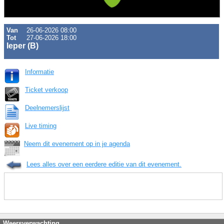
Van
26-06-2026 08:00
Tot
27-06-2026 18:00
Ieper (B)
Informatie
Ticket verkoop
Deelnemerslijst
Live timing
Neem dit evenement op in je agenda
Lees alles over een eerdere editie van dit evenement.
Weersverwachting