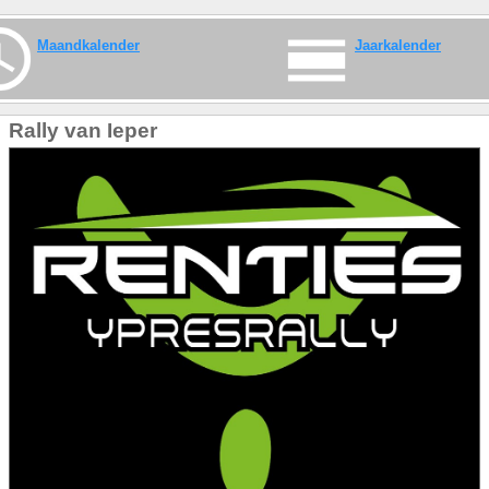
Maandkalender
Jaarkalender
Rally van Ieper