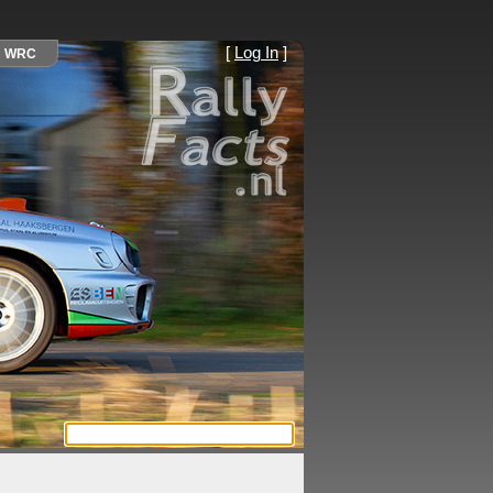
[
Log In
]