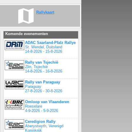
Rallykaart
Komende evenementen
ADAC Saarland-Pfalz Rallye
St. Wendel, Duitsland
14-8-2026 - 15-8-2026
Rally van Tsjechië
Zlin, Tsjechië
14-8-2026 - 16-8-2026
Rally van Paraguay
Paraguay
27-8-2026 - 30-8-2026
Omloop van Vlaanderen
Roeselare
4-9-2026 - 5-9-2026
Ceredigion Rally
Aberystwyth, Verenigd
Koninkrijk