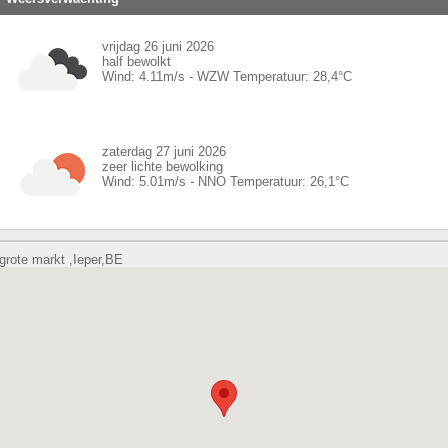
vrijdag 26 juni 2026
half bewolkt
Wind:
4.11
m/s -
WZW
Temperatuur:
28,4
°C
zaterdag 27 juni 2026
zeer lichte bewolking
Wind:
5.01
m/s -
NNO
Temperatuur:
26,1
°C
grote markt ,Ieper,BE