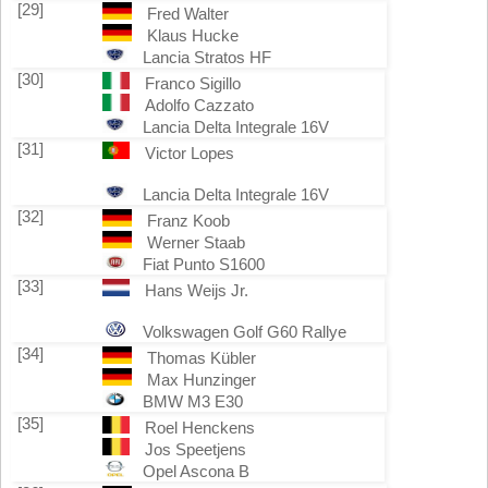
[29]
Fred Walter
Klaus Hucke
Lancia Stratos HF
[30]
Franco Sigillo
Adolfo Cazzato
Lancia Delta Integrale 16V
[31]
Victor Lopes
Lancia Delta Integrale 16V
[32]
Franz Koob
Werner Staab
Fiat Punto S1600
[33]
Hans Weijs Jr.
Volkswagen Golf G60 Rallye
[34]
Thomas Kübler
Max Hunzinger
BMW M3 E30
[35]
Roel Henckens
Jos Speetjens
Opel Ascona B