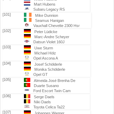
Mart Hubens
Subaru Legacy RS
[101]
Mike Dunnion
Seamus Hanigan
Vauxhall Chevette 2300 Hsr
[102]
Peter Lüdicke
Marc-Andre Scheyer
Datsun Violet 160J
[103]
Uwe Sturm
Michael Hölz
Opel Ascona A
[104]
Josef Schölderle
Monika Schölderle
Opel GT
[105]
Almeida José Brenha De
Duarte Susano
Ford Escort Twin Cam
[106]
Serge Daels
Niki Daels
Toyota Celica Ta22
[107]
Johannes Wagner