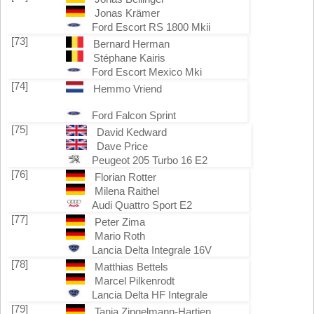
Jonas Krämer
Ford Escort RS 1800 Mkii
[73]
Bernard Herman
Stéphane Kairis
Ford Escort Mexico Mki
[74]
Hemmo Vriend
Ford Falcon Sprint
[75]
David Kedward
Dave Price
Peugeot 205 Turbo 16 E2
[76]
Florian Rotter
Milena Raithel
Audi Quattro Sport E2
[77]
Peter Zima
Mario Roth
Lancia Delta Integrale 16V
[78]
Matthias Bettels
Marcel Pilkenrodt
Lancia Delta HF Integrale
[79]
Tanja Zingelmann-Hartjen