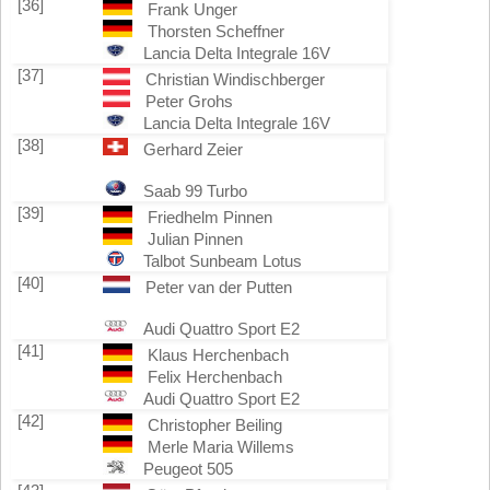
[36]
Frank Unger
Thorsten Scheffner
Lancia Delta Integrale 16V
[37]
Christian Windischberger
Peter Grohs
Lancia Delta Integrale 16V
[38]
Gerhard Zeier
Saab 99 Turbo
[39]
Friedhelm Pinnen
Julian Pinnen
Talbot Sunbeam Lotus
[40]
Peter van der Putten
Audi Quattro Sport E2
[41]
Klaus Herchenbach
Felix Herchenbach
Audi Quattro Sport E2
[42]
Christopher Beiling
Merle Maria Willems
Peugeot 505