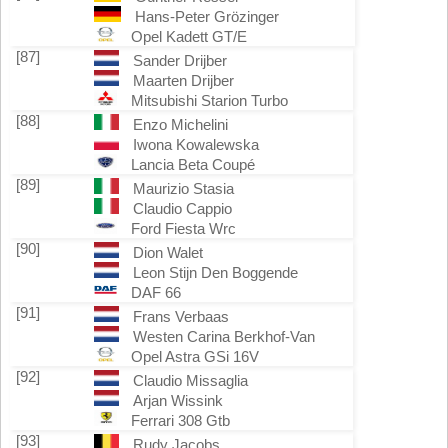
Hans-Peter Grözinger
Opel Kadett GT/E
[87]
Sander Drijber
Maarten Drijber
Mitsubishi Starion Turbo
[88]
Enzo Michelini
Iwona Kowalewska
Lancia Beta Coupé
[89]
Maurizio Stasia
Claudio Cappio
Ford Fiesta Wrc
[90]
Dion Walet
Leon Stijn Den Boggende
DAF 66
[91]
Frans Verbaas
Westen Carina Berkhof-Van
Opel Astra GSi 16V
[92]
Claudio Missaglia
Arjan Wissink
Ferrari 308 Gtb
[93]
Rudy Jacobs