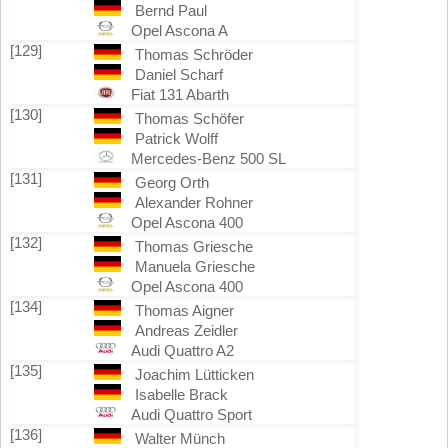
Bernd Paul
Opel Ascona A
[129]
Thomas Schröder
Daniel Scharf
Fiat 131 Abarth
[130]
Thomas Schöfer
Patrick Wolff
Mercedes-Benz 500 SL
[131]
Georg Orth
Alexander Rohner
Opel Ascona 400
[132]
Thomas Griesche
Manuela Griesche
Opel Ascona 400
[134]
Thomas Aigner
Andreas Zeidler
Audi Quattro A2
[135]
Joachim Lütticken
Isabelle Brack
Audi Quattro Sport
[136]
Walter Münch