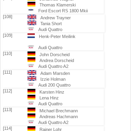
Thomas Klamerski
Ford Escort RS 1800 Mkii
[108]
Andrew Trayner
Tania Short
Audi Quattro
[109]
Henk-Peter Meilink
Audi Quattro
[110]
John Dorscheid
Andrea Dorscheid
Audi Quattro A2
[111]
Adam Marsden
Izzie Holman
Audi 200 Quattro
[112]
Karsten Hinz
Lena Hinz
Audi Quattro
[113]
Michael Brechmann
Andreas Hachmann
Audi Quattro A2
[114]
Rainer Lohr