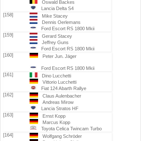
Oswald Backes
Lancia Delta S4
[158]
Mike Stacey
Dennis Oerlemans
Ford Escort RS 1800 Mkii
[159]
Gerard Stacey
Jeffrey Guns
Ford Escort RS 1800 Mkii
[160]
Peter Jun. Jäger
Ford Escort RS 1800 Mkii
[161]
Dino Lucchetti
Vittorio Lucchetti
Fiat 124 Abarth Rallye
[162]
Claus Aulenbacher
Andreas Mirow
Lancia Stratos HF
[163]
Ernst Kopp
Marcus Kopp
Toyota Celica Twincam Turbo
[164]
Wolfgang Schröder