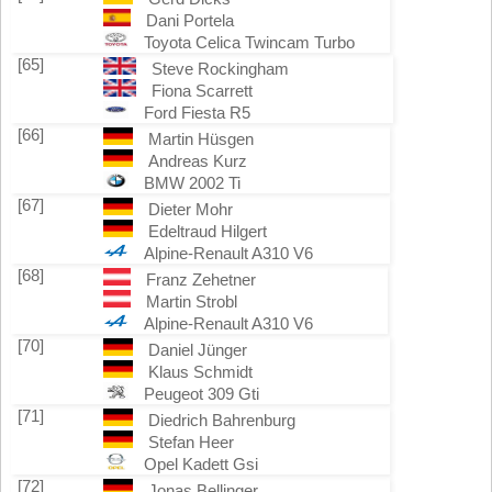
Dani Portela
Toyota Celica Twincam Turbo
[65]
Steve Rockingham
Fiona Scarrett
Ford Fiesta R5
[66]
Martin Hüsgen
Andreas Kurz
BMW 2002 Ti
[67]
Dieter Mohr
Edeltraud Hilgert
Alpine-Renault A310 V6
[68]
Franz Zehetner
Martin Strobl
Alpine-Renault A310 V6
[70]
Daniel Jünger
Klaus Schmidt
Peugeot 309 Gti
[71]
Diedrich Bahrenburg
Stefan Heer
Opel Kadett Gsi
[72]
Jonas Bellinger