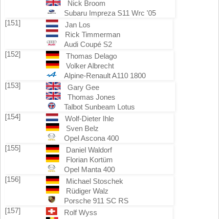
Nick Broom
Subaru Impreza S11 Wrc '05
[151]
Jan Los
Rick Timmerman
Audi Coupé S2
[152]
Thomas Delago
Volker Albrecht
Alpine-Renault A110 1800
[153]
Gary Gee
Thomas Jones
Talbot Sunbeam Lotus
[154]
Wolf-Dieter Ihle
Sven Belz
Opel Ascona 400
[155]
Daniel Waldorf
Florian Kortüm
Opel Manta 400
[156]
Michael Stoschek
Rüdiger Walz
Porsche 911 SC RS
[157]
Rolf Wyss