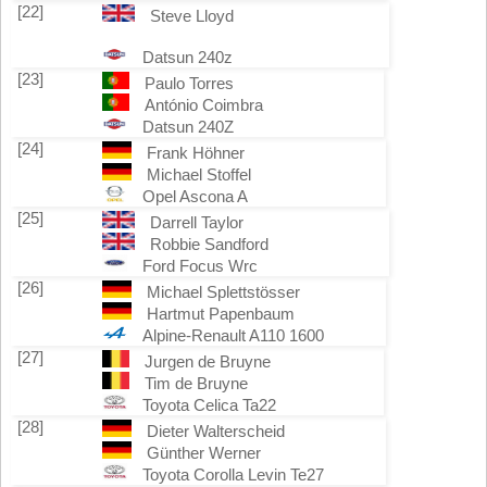
[22]
Steve Lloyd
Datsun 240z
[23]
Paulo Torres
António Coimbra
Datsun 240Z
[24]
Frank Höhner
Michael Stoffel
Opel Ascona A
[25]
Darrell Taylor
Robbie Sandford
Ford Focus Wrc
[26]
Michael Splettstösser
Hartmut Papenbaum
Alpine-Renault A110 1600
[27]
Jurgen de Bruyne
Tim de Bruyne
Toyota Celica Ta22
[28]
Dieter Walterscheid
Günther Werner
Toyota Corolla Levin Te27