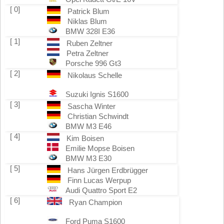
[ 0]
Patrick Blum
Niklas Blum
BMW 328I E36
[ 1]
Ruben Zeltner
Petra Zeltner
Porsche 996 Gt3
[ 2]
Nikolaus Schelle
Suzuki Ignis S1600
[ 3]
Sascha Winter
Christian Schwindt
BMW M3 E46
[ 4]
Kim Boisen
Emilie Mopse Boisen
BMW M3 E30
[ 5]
Hans Jürgen Erdbrügger
Finn Lucas Werpup
Audi Quattro Sport E2
[ 6]
Ryan Champion
Ford Puma S1600