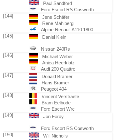
Paul Sandford
Ford Escort RS Cosworth
[144]
Jens Schäfer
Rene Mahlberg
Alpine-Renault A110 1800
[145]
Daniel Klein
Nissan 240Rs
[146]
Michael Weber
Anica Heerklotz
Audi 200 Quattro
[147]
Donald Bramer
Hans Bramer
Peugeot 404
[148]
Vincent Verstraete
Bram Eelbode
Ford Escort Wrc
[149]
Jon Fordy
Ford Escort RS Cosworth
[150]
Will Nicholls