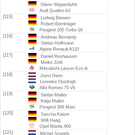
Oliver Wippenfuhrt
Audi Quattro A2
[115]
Ludwig Biewen
Robert Bornträger
Peugeot 205 Turbo 16
[116]
Andreas Bernardy
Stefan Hoffmann
Alpine-Renault A110
[117]
Daniel Rexhausen
Meike Zettl
Mitsubishi Lancer Evo Iii
[118]
Joost Deen
Lenneke Oostingh
Alfa Romeo 75 V6
[119]
Stefan Malter
Katja Malter
Peugeot 306 Maxi
[120]
Sascha Kaiser
Willi Haag
Opel Manta 400
[121]
Michel Smeets