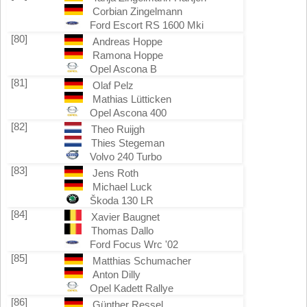
Corbian Zingelmann
Ford Escort RS 1600 Mki
[80]
Andreas Hoppe
Ramona Hoppe
Opel Ascona B
[81]
Olaf Pelz
Mathias Lütticken
Opel Ascona 400
[82]
Theo Ruijgh
Thies Stegeman
Volvo 240 Turbo
[83]
Jens Roth
Michael Luck
Škoda 130 LR
[84]
Xavier Baugnet
Thomas Dallo
Ford Focus Wrc '02
[85]
Matthias Schumacher
Anton Dilly
Opel Kadett Rallye
[86]
Günther Ressel