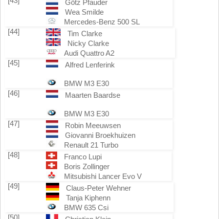
[43]
Götz Pfauder
Wea Smilde
Mercedes-Benz 500 SL
[44]
Tim Clarke
Nicky Clarke
Audi Quattro A2
[45]
Alfred Lenferink
BMW M3 E30
[46]
Maarten Baardse
BMW M3 E30
[47]
Robin Meeuwsen
Giovanni Broekhuizen
Renault 21 Turbo
[48]
Franco Lupi
Boris Zollinger
Mitsubishi Lancer Evo V
[49]
Claus-Peter Wehner
Tanja Kiphenn
BMW 635 Csi
[50]