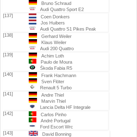
Bruno Schraud
Audi Quattro Sport E2
[137]
Coen Donkers
Jos Huibers
Audi Quattro S1 Pikes Peak
[138]
Gerhard Weiler
Klaus Weiler
Audi 200 Quattro
[139]
Achim Loth
Paulo de Moura
Škoda Fabia R5
[140]
Frank Hachmann
Sven Flöter
Renault 5 Turbo
[141]
Andre Thiel
Marvin Thiel
Lancia Delta HF Integrale
[142]
Carlos Pinho
André Portugal
Ford Escort Wrc
[143]
David Bonning