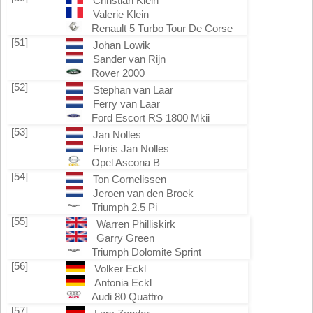
Christian Klein
Valerie Klein
Renault 5 Turbo Tour De Corse
[51]
Johan Lowik
Sander van Rijn
Rover 2000
[52]
Stephan van Laar
Ferry van Laar
Ford Escort RS 1800 Mkii
[53]
Jan Nolles
Floris Jan Nolles
Opel Ascona B
[54]
Ton Cornelissen
Jeroen van den Broek
Triumph 2.5 Pi
[55]
Warren Philliskirk
Garry Green
Triumph Dolomite Sprint
[56]
Volker Eckl
Antonia Eckl
Audi 80 Quattro
[57]