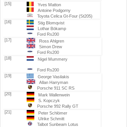
[15]
Yves Matton
Antoine Podgorny
Toyota Celica Gt-Four (St205)
[16]
Stig Blomqvist
Lothar Bökamp
Ford Rs200
[17]
Ross Ahlgren
Simon Drew
Ford Rs200
[18]
Nigel Mummery
Ford Rs200
[19]
George Vasilakis
Allan Harryman
Porsche 911 SC RS
[20]
Mark Wallenwein
S. Kopczyk
Porsche 992 Rally GT
[21]
Peter Schlömer
Ulrike Schmitt
Talbot Sunbeam Lotus