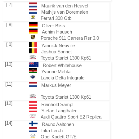
[ 7]
Maurik van den Heuvel
Mathijs van Doremalen
Ferrari 308 Gtb
[ 8]
Oliver Bliss
Achim Hausch
Porsche 911 Carrera Rsr 3.0
[ 9]
Yannick Neuville
Joshua Sonnet
Toyota Starlet 1300 Kp61
[10]
Robert Whitehouse
Yvonne Mehta
Lancia Delta Integrale
[11]
Markus Meyer
Toyota Starlet 1300 Kp61
[12]
Reinhold Sampl
Stefan Langthaler
Audi Quattro Sport E2 Replica
[14]
Rauno Aaltonen
Inka Lerch
Opel Kadett GT/E