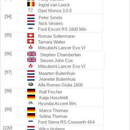
Ingrid van Loock
Opel Monza 3.0 E
[94]
Peter Smets
Nick Vesters
Ford Escort RS 1600 Mki
[95]
Roman Soltermann
Tamara Walter
Mitsubishi Lancer Evo VI
[96]
Stephen Chamberlain
Steven John Cox
Mitsubishi Lancer Evo VI
[97]
Maarten Buitenhuis
Jeanette Buitenhuis
Alfa Romeo Giulia 1600
[98]
Ralf Fischer
Katja Hossfeldt
Hyundai Accent Wrc
[99]
Marco Thomas
Selina Thomas
Ford Sierra RS Cosworth 4X4
[100]
Wilco Hubens