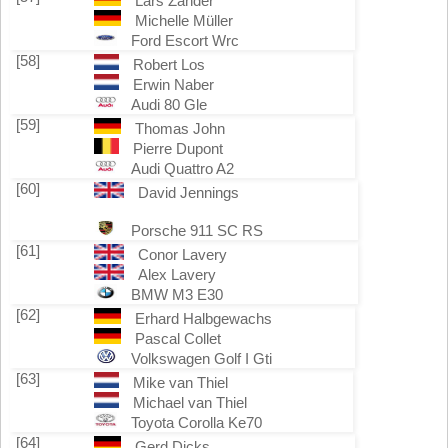
Lars Zander
Michelle Müller
Ford Escort Wrc
[58]
Robert Los
Erwin Naber
Audi 80 Gle
[59]
Thomas John
Pierre Dupont
Audi Quattro A2
[60]
David Jennings
Porsche 911 SC RS
[61]
Conor Lavery
Alex Lavery
BMW M3 E30
[62]
Erhard Halbgewachs
Pascal Collet
Volkswagen Golf I Gti
[63]
Mike van Thiel
Michael van Thiel
Toyota Corolla Ke70
[64]
Gerd Dicks