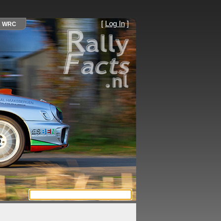
[
Log In
]