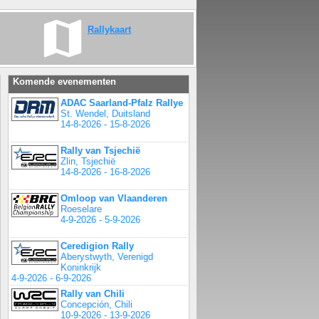
Rallykaart
Komende evenementen
ADAC Saarland-Pfalz Rallye
St. Wendel, Duitsland
14-8-2026 - 15-8-2026
Rally van Tsjechië
Zlin, Tsjechië
14-8-2026 - 16-8-2026
Omloop van Vlaanderen
Roeselare
4-9-2026 - 5-9-2026
Ceredigion Rally
Aberystwyth, Verenigd
Koninkrijk
4-9-2026 - 6-9-2026
Rally van Chili
Concepción, Chili
10-9-2026 - 13-9-2026