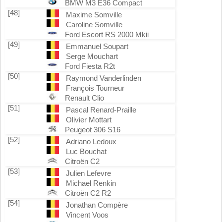
BMW M3 E36 Compact
[48]
Maxime Somville
Caroline Somville
Ford Escort RS 2000 Mkii
[49]
Emmanuel Soupart
Serge Mouchart
Ford Fiesta R2t
[50]
Raymond Vanderlinden
François Tourneur
Renault Clio
[51]
Pascal Renard-Praille
Olivier Mottart
Peugeot 306 S16
[52]
Adriano Ledoux
Luc Bouchat
Citroën C2
[53]
Julien Lefevre
Michael Renkin
Citroën C2 R2
[54]
Jonathan Compère
Vincent Voos