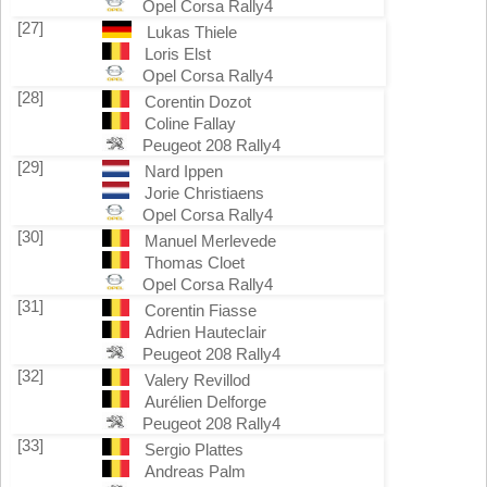
Opel Corsa Rally4
[27]
Lukas Thiele
Loris Elst
Opel Corsa Rally4
[28]
Corentin Dozot
Coline Fallay
Peugeot 208 Rally4
[29]
Nard Ippen
Jorie Christiaens
Opel Corsa Rally4
[30]
Manuel Merlevede
Thomas Cloet
Opel Corsa Rally4
[31]
Corentin Fiasse
Adrien Hauteclair
Peugeot 208 Rally4
[32]
Valery Revillod
Aurélien Delforge
Peugeot 208 Rally4
[33]
Sergio Plattes
Andreas Palm