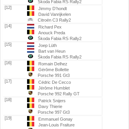
Škoda Fabia RS Rally2
[12]
Jimmy D'hondt
David Vanrijkelen
Citroën C3 Rally2
[14]
Richard Pex
Anouck Preda
Škoda Fabia RS Rally2
[15]
Joep Lüth
Bart van Heun
Škoda Fabia RS Rally2
[16]
Romain Delhez
Gérôme Bollette
Porsche 991 Gt3
[17]
Cédric De Cecco
Jérôme Humblet
Porsche 992 Rally GT
[18]
Patrick Snijers
Davy Thierie
Porsche 997 Gt3
[19]
Emmanuel Gonay
Jean-Louis Fraiture