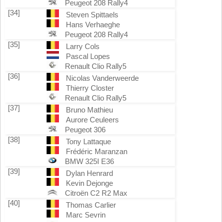
Peugeot 208 Rally4
[34]
Steven Spittaels
Hans Verhaeghe
Peugeot 208 Rally4
[35]
Larry Cols
Pascal Lopes
Renault Clio Rally5
[36]
Nicolas Vanderweerde
Thierry Closter
Renault Clio Rally5
[37]
Bruno Mathieu
Aurore Ceuleers
Peugeot 306
[38]
Tony Lattaque
Frédéric Maranzan
BMW 325I E36
[39]
Dylan Henrard
Kevin Dejonge
Citroën C2 R2 Max
[40]
Thomas Carlier
Marc Sevrin