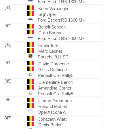
Ford Escort RS 1800 Mkii
[41]
Koen Verhaeghe
Stijn Aper
Ford Escort RS 1600 Mki
[42]
Benoit Scheen
Colin Barvaux
Ford Escort RS 2000 Mkii
[43]
Emile Tollet
Marc Leonet
Porsche 911 SC
[44]
David Dardenne
Gilles Dethiege
Renault Clio Rally5
[45]
Clémentine Benoit
Amandine Cornet
Renault Clio Rally5
[46]
Jimmy Grommen
Renaud Mattart
Opel Ascona A
[47]
Jonathan Wiart
Denis Burlet