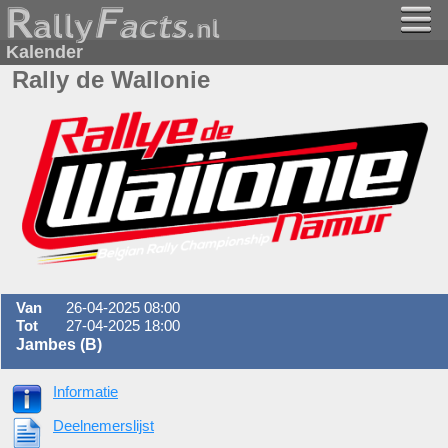
Kalender
Rally de Wallonie
Van
26-04-2025 08:00
Tot
27-04-2025 18:00
Jambes (B)
Informatie
Deelnemerslijst