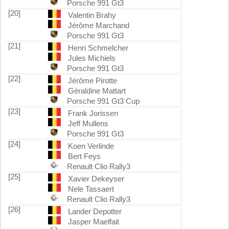
Porsche 991 Gt3
[20]
Valentin Brahy
Jérôme Marchand
Porsche 991 Gt3
[21]
Henri Schmelcher
Jules Michiels
Porsche 991 Gt3
[22]
Jérôme Pirotte
Géraldine Mattart
Porsche 991 Gt3 Cup
[23]
Frank Jorissen
Jeff Mullens
Porsche 991 Gt3
[24]
Koen Verlinde
Bert Feys
Renault Clio Rally3
[25]
Xavier Dekeyser
Nele Tassaert
Renault Clio Rally3
[26]
Lander Depotter
Jasper Maelfait