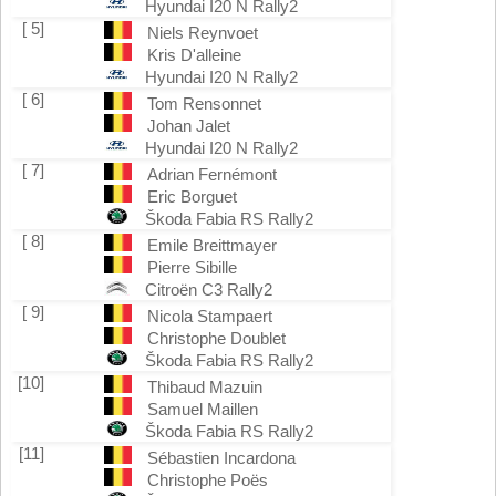
Hyundai I20 N Rally2
[ 5]
Niels Reynvoet
Kris D'alleine
Hyundai I20 N Rally2
[ 6]
Tom Rensonnet
Johan Jalet
Hyundai I20 N Rally2
[ 7]
Adrian Fernémont
Eric Borguet
Škoda Fabia RS Rally2
[ 8]
Emile Breittmayer
Pierre Sibille
Citroën C3 Rally2
[ 9]
Nicola Stampaert
Christophe Doublet
Škoda Fabia RS Rally2
[10]
Thibaud Mazuin
Samuel Maillen
Škoda Fabia RS Rally2
[11]
Sébastien Incardona
Christophe Poës