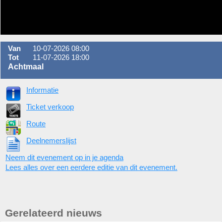
Van
10-07-2026 08:00
Tot
11-07-2026 18:00
Achtmaal
Informatie
Ticket verkoop
Route
Deelnemerslijst
Neem dit evenement op in je agenda
Lees alles over een eerdere editie van dit evenement.
Gerelateerd nieuws