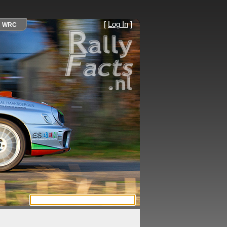
[
Log In
]