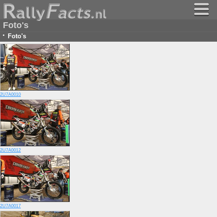
Foto's
·
Foto's
2U7A0010
2U7A0012
2U7A0017