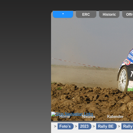
Home
Nieuws
Kalender
>
Foto's
>
2023
>
Rally BE
>
Rall