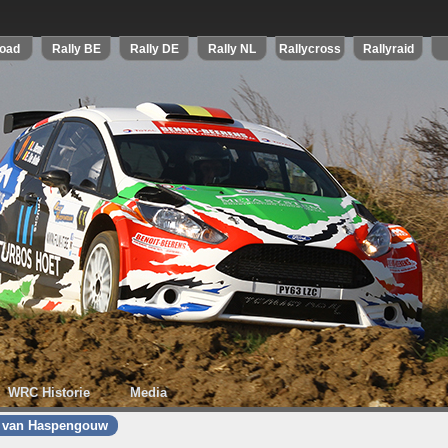
WRC Historie
Media
y van Haspengouw