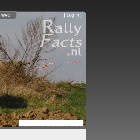
[
Log In
]