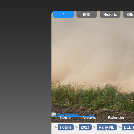
Home
Nieuws
Kalender
>
Foto's
>
2023
>
Rally NL
>
ELE R