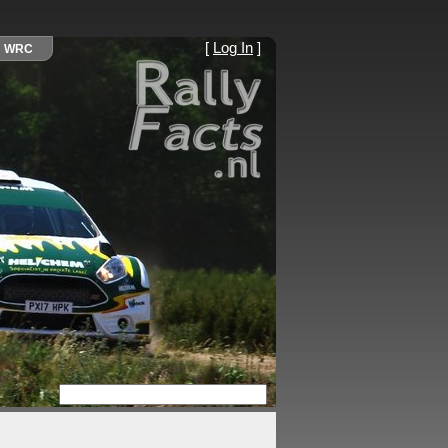
[
Log In
]