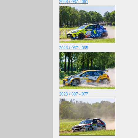
2023 / 037 - 061
2023 / 037 - 065
2023 / 037 - 077