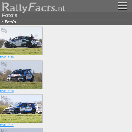
Foto's
·
Foto's
MVO_3146
MVO_3158
MVO_3161