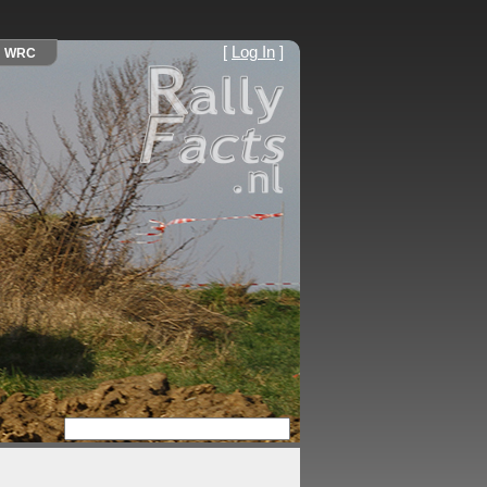
[
Log In
]