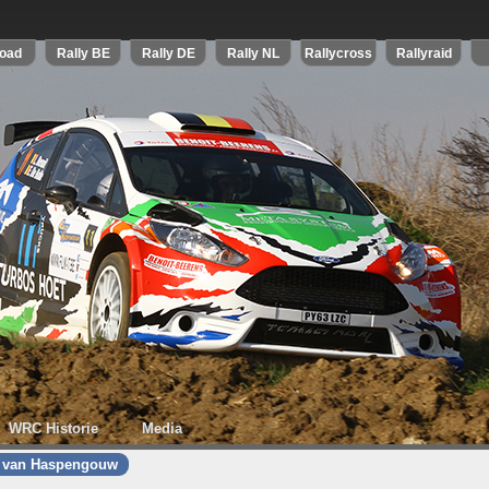
WRC Historie
Media
y van Haspengouw