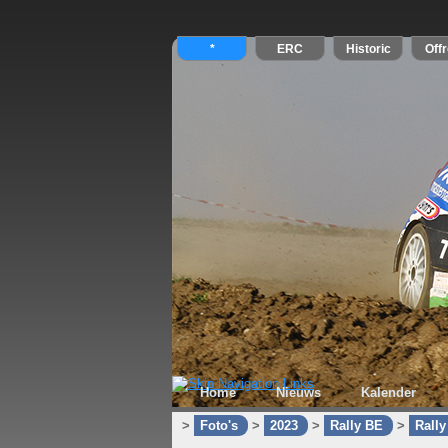
Home
Nieuws
Kalender
>
Foto's
>
2023
>
Rally BE
>
Rall