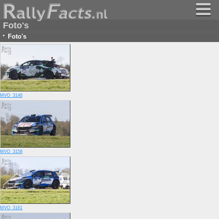
Foto's
·
Foto's
MVO_3146
MVO_3158
MVO_3161