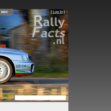
[
Log In
]