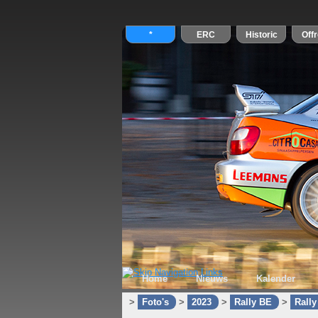
Home
Nieuws
Kalender
>
Foto's
>
2023
>
Rally BE
>
Rall