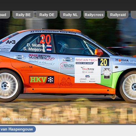
WRC Historie
Media
y van Haspengouw