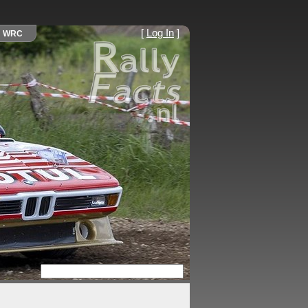
[
Log In
]