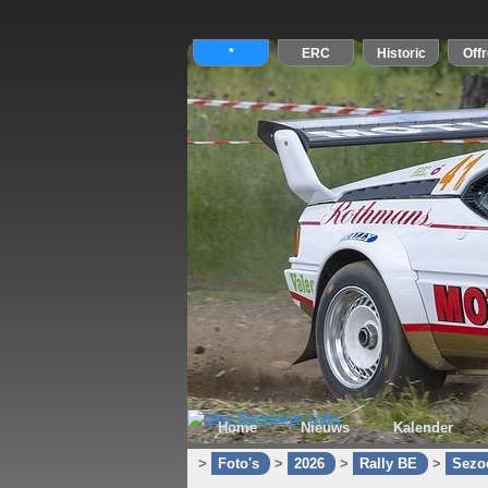
Home
Nieuws
Kalender
>
Foto's
>
2026
>
Rally BE
>
Sezo