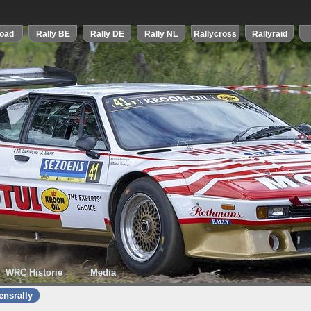
WRC Historie
Media
ensrally